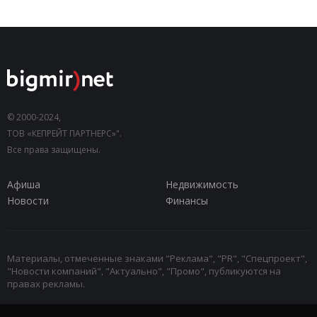
© 2000-2024,
ТОВ «КЕПРЕЙТ ПАРТНЕРС»".
Все права защищены.
Афиша
Недвижимость
Новости
Финансы
Материалы, отмеченные знаками "Реклама", "PR", "Спецпроект",
"Новости компаний", "Актуально", "Промо", публикуются на
правах рекламы.