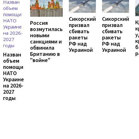
Сикорский
Сикорский
К
Россия
призвал
призвал
к
возмутилась
сбивать
сбивать
у
новыми
ракеты
ракеты
к
санкциями и
РФ над
РФ над
б
обвинила
Украиной
Украиной
р
Британию в
Назван
"войне"
объем
помощи
НАТО
Украине
на 2026-
2027
годы