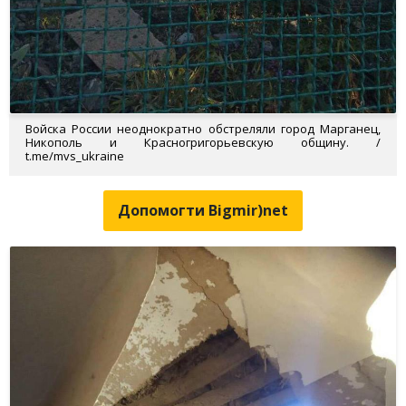
Войска России неоднократно обстреляли город Марганец,
Никополь и Красногригорьевскую общину. /
t.me/mvs_ukraine
Допомогти Bigmir)net