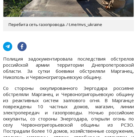
Перебита сеть газопровода. / t.me/mvs_ukraine
Полиция задокументировала последствия обстрелов
российской армии территории Днепропетровской
области. За сутки боевики обстреляли Марганец,
Никополь и Червоногригорьевскую общину.
Со стороны оккупированного Эергодара россияне
обстреляли Марганец и Червоногригорьевскую общину
из реактивных систем залпового огня. В Марганце
повреждены 10 частных домов, магазин, линии
электропередач и газопроводы. Ночью российские
оккупанты, со стороны Энергодара, открыли огонь по
селу Червоногригорьевской общины из РСЗО.
Пострадали более 10 домов, хозяйственные сооружения,
стадион, магазины, аптеки, автобусные остановки и