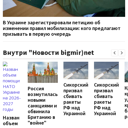
В Украине зарегистрировали петицию об
изменении правил мобилизации: кого предлагают
призывать в первую очередь
Внутри "Новости bigmir)net
Сикорский
Сикорский
К
Россия
призвал
призвал
к
возмутилась
сбивать
сбивать
у
новыми
ракеты
ракеты
к
санкциями и
РФ над
РФ над
б
обвинила
Украиной
Украиной
р
Британию в
Назван
"войне"
объем