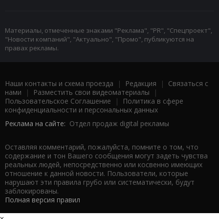
Материалы, отмеченные знаками "Реклама", "PR", "Спецпроект",
"Новости компаний", "Актуально", "Промо", публикуются на
правах рекламы.
Наши контакты и схема проезда
|
Редакция
|
Связаться с
нами
|
Разместить свои видеоматериалы
|
Пользовательское Соглашение
|
Политика в сфере
конфиденциальности и персональных данных
Реклама на сайте:
Отдел продаж digital рекламы
Оставляя комментарий, пожалуйста, помните о том, что
содержание и тон Вашего сообщения могут задеть чувства
реальных людей, непосредственно или косвенно имеющих
отношение к данной новости. Пользователи, которые
нарушают эти правила грубо или систематически, будут
заблокированы.
Полная версия правил
x