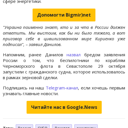
сфере энергетики.
Допомогти Bigmir)net
"Украина поименно знает, кто и за что в России должен
ответить. Мы выстоим, как бы ни было тяжело, а вот
приговор себе в цивилизованном мире Кириенко уже
подписал", – заявил Данилов.
Напомним, ранее Данилов
назвал
бредом заявления
России о том, что беспилотники по кораблям
Черноморского флота в Севастополе 29 октября
запустили с гражданского судна, которое использовалось
в рамках зерновой сделки.
Подпишись на наш
Telegram-канал
, если хочешь первым
узнавать главные новости.
Читайте нас в Google.News
Теги:
Россия
СНБО
Данилов
оккупанты