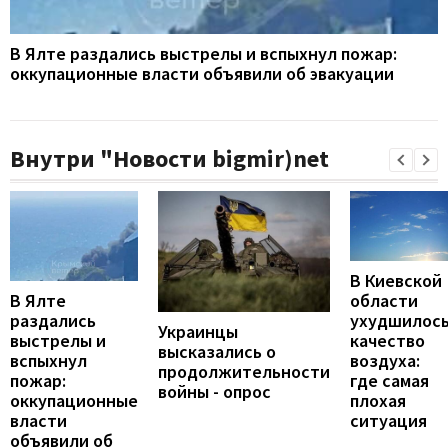
В Ялте раздались выстрелы и вспыхнул пожар:
оккупационные власти объявили об эвакуации
Внутри "Новости bigmir)net
В Киевской
В Ялте
области
раздались
ухудшилос
Украинцы
выстрелы и
качество
высказались о
вспыхнул
воздуха:
продолжительности
пожар:
где самая
войны - опрос
оккупационные
плохая
власти
ситуация
объявили об