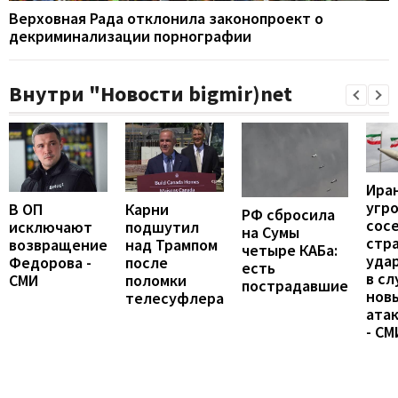
Верховная Рада отклонила законопроект о
декриминализации порнографии
Внутри "Новости bigmir)net
Ира
угр
В ОП
Карни
РФ сбросила
сос
исключают
подшутил
на Сумы
стр
возвращение
над Трампом
четыре КАБа:
уда
Федорова -
после
есть
в сл
СМИ
поломки
пострадавшие
нов
телесуфлера
ата
- СМ