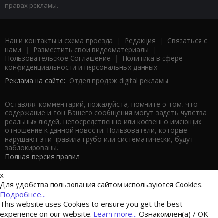
правах рекламы.
Наши контакты и схема проезда
|
Редакция
|
Связаться с
нами
|
Разместить свои видеоматериалы
|
Пользовательское Соглашение
|
Политика в сфере
конфиденциальности и персональных данных
Реклама на сайте:
Отдел продаж digital рекламы
Оставляя комментарий, пожалуйста, помните о том, что
содержание и тон Вашего сообщения могут задеть чувства
реальных людей, непосредственно или косвенно имеющих
отношение к данной новости. Пользователи, которые
нарушают эти правила грубо или систематически, будут
заблокированы.
Полная версия правил
x
Для удобства пользования сайтом используются Cookies.
Подробнее...
This website uses Cookies to ensure you get the best
experience on our website.
Learn more...
Ознакомлен(а) / OK