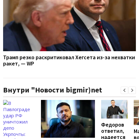
Трамп резко раскритиковал Хегсета из-за нехватки
ракет, — WP
Внутри "Новости bigmir)net
Федоров
ответил,
М
надеется
в