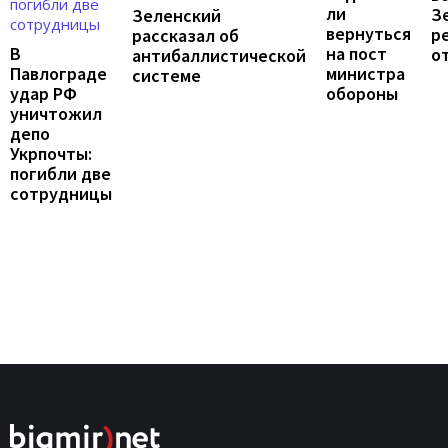
ли
З
Зеленский
вернуться
р
рассказал об
на пост
В
о
антибаллистической
министра
Павлограде
системе
обороны
удар РФ
уничтожил
депо
Укрпочты:
погибли две
сотрудницы