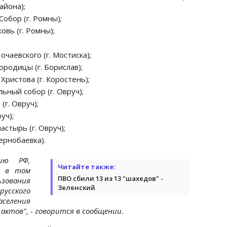
айона);
обор (г. Ромны);
вь (г. Ромны);
аевского (г. Мостиска);
родицы (г. Борислав);
ристова (г. Коростень);
ный собор (г. Овруч);
г. Овруч);
уч);
стырь (г. Овруч);
ернобаевка).
сию РФ,
Читайте также:
, в том
ПВО сбили 13 из 13 "шахедов" -
зования
Зеленский
усского
аселения
актов", - говорится в сообщении.