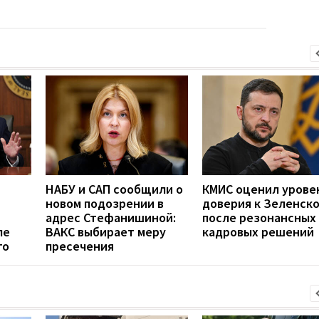
НАБУ и САП сообщили о
КМИС оценил урове
новом подозрении в
доверия к Зеленск
адрес Стефанишиной:
после резонансных
ле
ВАКС выбирает меру
кадровых решений
го
пресечения