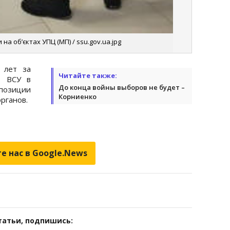
а об’єктах УПЦ (МП) / ssu.gov.ua.jpg
лет за
Читайте также:
о ВСУ в
До конца войны выборов не будет –
позиции
Корниенко
рганов.
е нас в Google.News
татьи, подпишись: