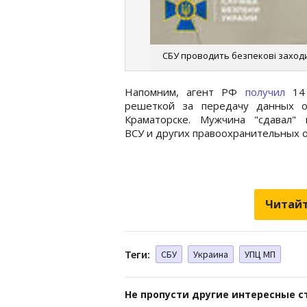
СБУ проводить безпекові заходи н
Напомним, агент РФ
получил
14 
решеткой за передачу данных 
Краматорске. Мужчина "сдавал" 
ВСУ и других правоохранительных о
Читайт
Теги:
СБУ
Украина
УПЦ МП
Не пропусти другие интересные с