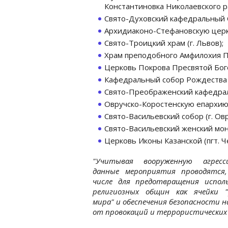
Константиновка Николаевского р
Свято-Духовский кафедральный С
Архидиаконо-Стефановскую церко
Свято-Троицкий храм (г. Львов);
Храм преподобного Амфилохия Поч
Церковь Покрова Пресвятой Бого
Кафедральный собор Рождества Х
Свято-Преображенский кафедраль
Овручско-Коростенскую епархию (
Свято-Васильевский собор (г. Овр
Свято-Васильевский женский мона
Церковь Иконы Казанской (пгт. Ч
"Учитывая вооруженную агрес
данные мероприятия проводятся
числе для предотвращения исполь
религиозных общин как ячейки "р
мира" и обеспечения безопасности н
от провокаций и террористических 