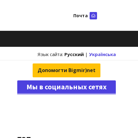
Почта
Искать
Язык сайта:
Русский
|
Українська
Допомогти Bigmir)net
Мы в социальных сетях