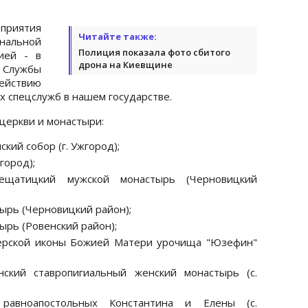
приятия
Читайте также:
нальной
Полиция показала фото сбитого
ией - в
дрона на Киевщине
Службы
действию
х спецслужб в нашем государстве.
церкви и монастыри:
ий собор (г. Ужгород);
город);
Крещатицкий мужской монастырь (Черновицкий
ырь (Черновицкий район);
ырь (Ровенский район);
верской иконы Божией Матери урочища "Юзефин"
нский ставропигиальный женский монастырь (с.
равноапостольных Константина и Елены (с.