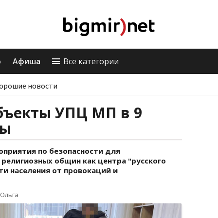
о
Афиша
Все категории
орошие новости
бъекты УПЦ МП в 9
ны
приятия по безопасности для
религиозных общин как центра "русского
ти населения от провокаций и
 Ольга