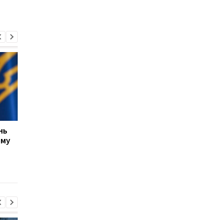
нь
США не прекращают
ЕС выделил Украине 
ому
переговоры с Украиной
млрд евро из активо
о производстве ракет
России: средства бу
Patriot, несмотря на
направлены на обор
позицию Трампа