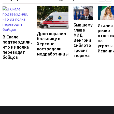
Бывшему
Италия
главе
резко
Дрон поразил
МИД
ответи
В Скале
больницу в
Венгрии
на
подтвердили,
Херсоне:
Сийярто
угрозы
что из полка
пострадали
грозит
Испани
переводят
медработницы
тюрьма
бойцов