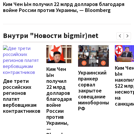
Ким Чен Ын получил 22 млрд долларов благодаря
войне России против Украины, — Bloomberg
Внутри "Новости bigmir)net
Ким Че
Ким Чен
Украинский
Ын
Ын
пранкер
накопи
Две трети
получил
сорвал
$22 млр
российских
22 млрд
закрытое
несмот
регионов
долларов
совещание
на
платят
благодаря
минобороны
санкци
вербовщикам
войне
РФ
контрактников
России
против
Украины,
—