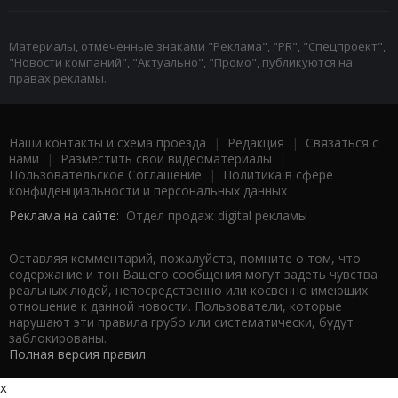
Материалы, отмеченные знаками "Реклама", "PR", "Спецпроект",
"Новости компаний", "Актуально", "Промо", публикуются на
правах рекламы.
Наши контакты и схема проезда
|
Редакция
|
Связаться с
нами
|
Разместить свои видеоматериалы
|
Пользовательское Соглашение
|
Политика в сфере
конфиденциальности и персональных данных
Реклама на сайте:
Отдел продаж digital рекламы
Оставляя комментарий, пожалуйста, помните о том, что
содержание и тон Вашего сообщения могут задеть чувства
реальных людей, непосредственно или косвенно имеющих
отношение к данной новости. Пользователи, которые
нарушают эти правила грубо или систематически, будут
заблокированы.
Полная версия правил
x