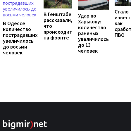
Стало
В Генштабе
Удар по
извест
рассказали,
Харькову:
В Одессе
как
что
количество
количество
срабо
происходит
раненых
пострадавших
ПВО
на фронте
увеличилось
увеличилось
до 13
до восьми
человек
человек