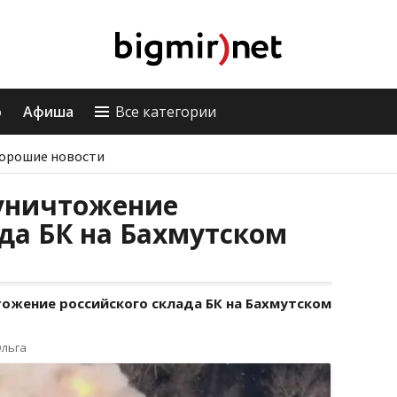
о
Афиша
Все категории
орошие новости
 уничтожение
да БК на Бахмутском
тожение российского склада БК на Бахмутском
Ольга