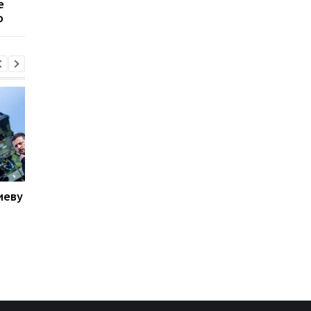
е
ВАКС выбирает меру
кадровых решений
о
пресечения
Киеву
В Италии двое суток
Вертолет Трампа
искали выброшенный
приблизился на опа
лотерейный билет с
расстояние к
выигрышем
пассажирскому
самолету