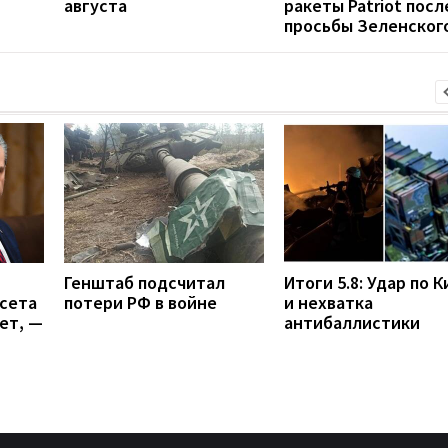
августа
ракеты Patriot посл
просьбы Зеленског
Генштаб подсчитал
Итоги 5.8: Удар по 
гсета
потери РФ в войне
и нехватка
ет, —
антибаллистики