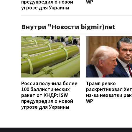
предупредил о новой
WP
угрозе для Украины
Внутри "Новости bigmir)net
Россия получила более
Трамп резко
100 баллистических
раскритиковал Хе
ракет от КНДР: ISW
из-за нехватки рак
предупредил о новой
WP
угрозе для Украины