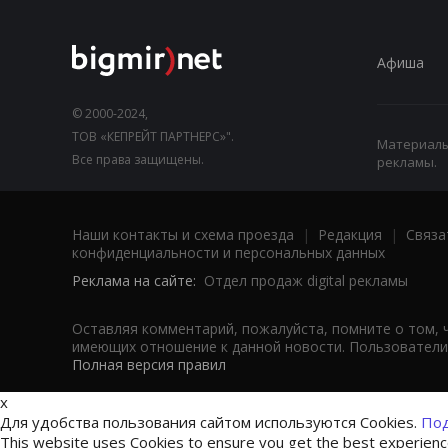
Афиша
© 2000-2024,
ТОВ «КЕПРЕЙТ ПАРТНЕРС»".
Материалы,
Все права защищены.
рекламы.
Наши контакты и схема проезда
|
Редакция
|
Связа
конфиденциальности и персональных данных
Реклама на сайте:
Отдел продаж digital рекламы
Оставляя комментарий, пожалуйста, помните о том, 
имеющих отношение к данной новости. Пользователи,
Полная версия правил
x
Для удобства пользования сайтом используются Cookies.
Под
This website uses Cookies to ensure you get the best experien