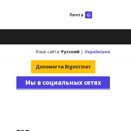
Почта
Искать
Язык сайта:
Русский
|
Українська
Допомогти Bigmir)net
Мы в социальных сетях