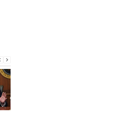
НАБУ и САП сообщили о
КМИС оценил уровен
новом подозрении в
доверия к Зеленско
адрес Стефанишиной:
после резонансных