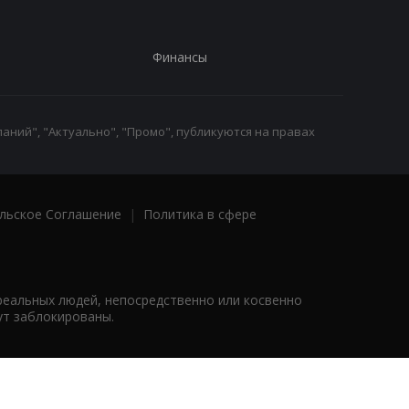
Финансы
аний", "Актуально", "Промо", публикуются на правах
льское Соглашение
|
Политика в сфере
реальных людей, непосредственно или косвенно
ут заблокированы.