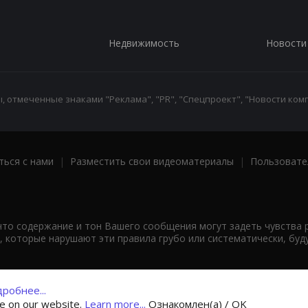
Недвижимость
Новости
 отмеченные знаками "Реклама", "PR", "Спецпроект", "Новости комп
ться с нами
|
Разместить свои видеоматериалы
|
Пользовате
что содержание и тон Вашего сообщения могут задеть чувства 
 которые нарушают эти правила грубо или систематически, буд
робнее...
ce on our website.
Learn more...
Ознакомлен(а) / OK