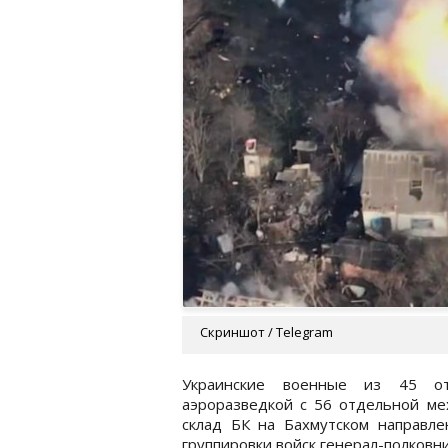
Скриншот / Telegram
Украинские военные из 45 от
аэроразведкой с 56 отдельной ме
склад БК на Бахмутском направл
группировки войск генерал-полковн