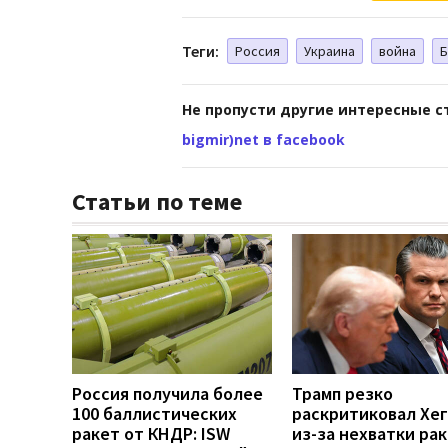
Теги:
Россия
Украина
война
Б
Не пропусти другие интересные с
bigmir)net в facebook
Статьи по теме
Россия получила более
Трамп резко
100 баллистических
раскритиковал Хе
ракет от КНДР: ISW
из-за нехватки рак