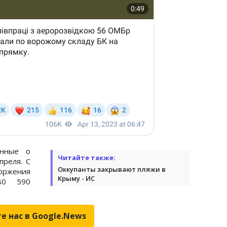
анные о
Читайте также:
преля. С
Оккупанты закрывают пляжи в
оржения
Крыму - ИС
80 590
е нас в Google.News