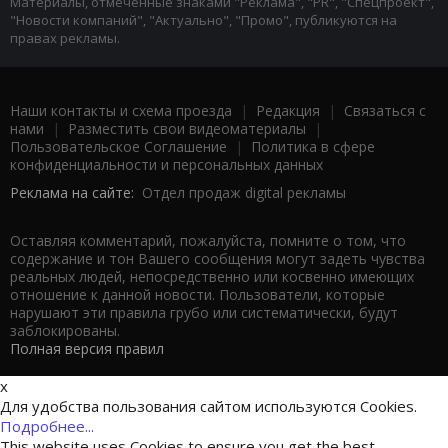
Материалы, отмеченные знаками "Реклама", "PR", "Спецпроект",
"Новости компаний", "Актуально", "Промо", публикуются на
правах рекламы.
Наши контакты и схема проезда
|
Редакция
|
Связаться с
нами
|
Разместить свои видеоматериалы
|
Пользовательское Соглашение
|
Политика в сфере
конфиденциальности и персональных данных
Реклама на сайте:
Отдел продаж digital рекламы
Оставляя комментарий, пожалуйста, помните о том, что
содержание и тон Вашего сообщения могут задеть чувства
реальных людей, непосредственно или косвенно имеющих
отношение к данной новости. Пользователи, которые
нарушают эти правила грубо или систематически, будут
заблокированы.
Полная версия правил
x
Для удобства пользования сайтом используются Cookies.
Подробнее...
This website uses Cookies to ensure you get the best