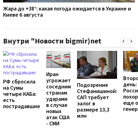
Жара до +38°: какая погода ожидается в Украине и
Киеве 6 августа
Внутри "Новости bigmir)net
Иран
Второ
угрожает
РФ сбросила
день:
Подозрение
соседним
на Сумы
Росс
Стефанишиной:
странам
четыре КАБа:
похо
САП требует
ударами
есть
еще 
залог в
в случае
пострадавшие
генер
размере 13,3
новых
млн
атак США
- СМИ