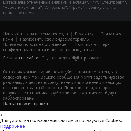
Материалы, отмеченные знаками "Реклама", "PR", "Спецпроект",
"Новости компаний", "Актуально", "Промо", публикуются на
правах рекламы.
Наши контакты и схема проезда
|
Редакция
|
Связаться с
нами
|
Разместить свои видеоматериалы
|
Пользовательское Соглашение
|
Политика в сфере
конфиденциальности и персональных данных
Реклама на сайте:
Отдел продаж digital рекламы
Оставляя комментарий, пожалуйста, помните о том, что
содержание и тон Вашего сообщения могут задеть чувства
реальных людей, непосредственно или косвенно имеющих
отношение к данной новости. Пользователи, которые
нарушают эти правила грубо или систематически, будут
заблокированы.
Полная версия правил
x
Для удобства пользования сайтом используются Cookies.
Подробнее...