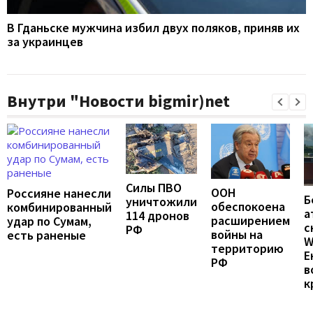
В Гданьске мужчина избил двух поляков, приняв их
за украинцев
Внутри "Новости bigmir)net
Силы ПВО
ООН
Россияне нанесли
Б
уничтожили
обеспокоена
комбинированный
а
114 дронов
расширением
удар по Сумам,
с
РФ
войны на
есть раненые
W
территорию
Е
РФ
в
к