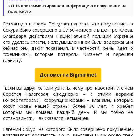
В США прокомментировали информацию о покушении на
Зеленского
Гетманцев в своем Telegram написал, что покушение на
Сокура было совершено в 07:50 четверга в центре Киева.
Благодаря действиям Национальной полиции Украины
его удалось спасти, а злоумышленниеи были задержаны и
сейчас они дают показания. В частности, речь идет о
"схемниках", которые потеряли "бизнес" и перешли
границу.
Допомогти Bigmir)net
"Если вы вдруг хотели узнать, чему противостоит и с чем
борется налоговая ежедневно – с этими ворами:
конвертаторами, коррупционерами – кланами, которые
сосут кровь нашей страны более 30 лет. И хребет
которым мы ломаем. Каждый день. И мы точно не
остановимся", – высказался Гетманцев.
Евгений Сокур, на которого было совершено покушение,
возглавляет должность и.о. о. замглавы ГНСУ около трех