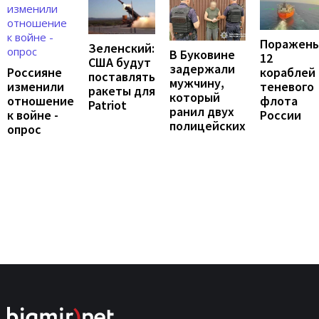
Поражен
Зеленский:
В Буковине
12
США будут
задержали
Россияне
кораблей
поставлять
мужчину,
изменили
теневого
ракеты для
который
отношение
флота
Patriot
ранил двух
к войне -
России
полицейских
опрос