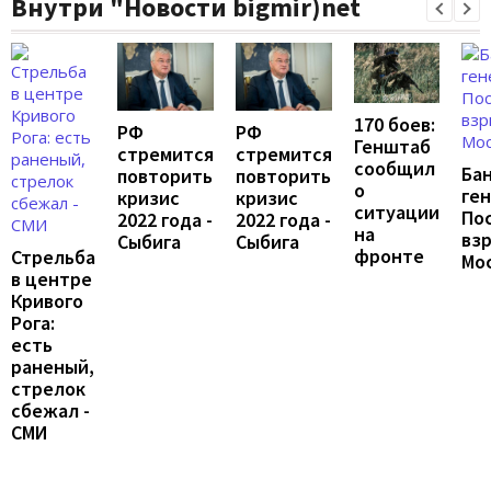
Внутри "Новости bigmir)net
170 боев:
РФ
РФ
Генштаб
стремится
стремится
сообщил
Ба
повторить
повторить
о
ген
кризис
кризис
ситуации
По
2022 года -
2022 года -
на
взр
Сыбига
Сыбига
фронте
Стрельба
Мо
в центре
Кривого
Рога:
есть
раненый,
стрелок
сбежал -
СМИ