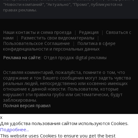
"Новости компаний", "Актуально", "Промо", публикуются на
правах рекламы.
Наши контакты и схема проезда
|
Редакция
|
Связаться с
нами
|
Разместить свои видеоматериалы
|
Пользовательское Соглашение
|
Политика в сфере
конфиденциальности и персональных данных
Реклама на сайте:
Отдел продаж digital рекламы
Оставляя комментарий, пожалуйста, помните о том, что
содержание и тон Вашего сообщения могут задеть чувства
реальных людей, непосредственно или косвенно имеющих
отношение к данной новости. Пользователи, которые
нарушают эти правила грубо или систематически, будут
заблокированы.
Полная версия правил
x
Для удобства пользования сайтом используются Cookies.
Подробнее...
This website uses Cookies to ensure you get the best