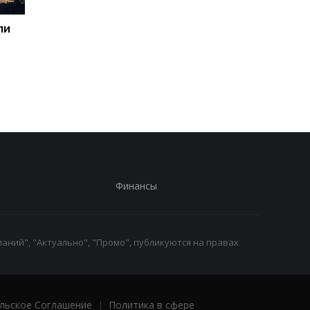
ли
Генштаб назвал потери
Пентагон призвал
россиян за сутки
оборонные компани
увеличить
производство
вооружений - СМИ
Финансы
аний", "Актуально", "Промо", публикуются на правах
льское Соглашение
|
Политика в сфере