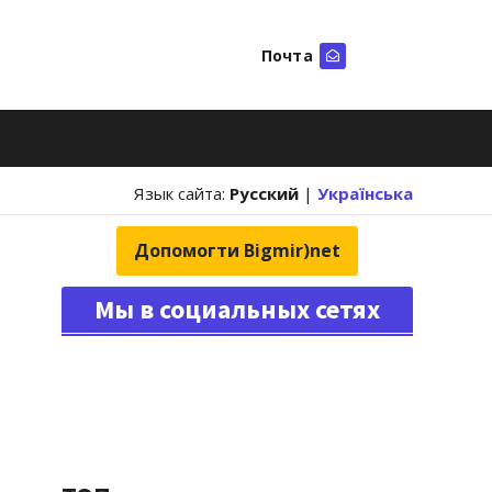
Почта
Искать
Язык сайта:
Русский
|
Українська
Допомогти Bigmir)net
Мы в социальных сетях