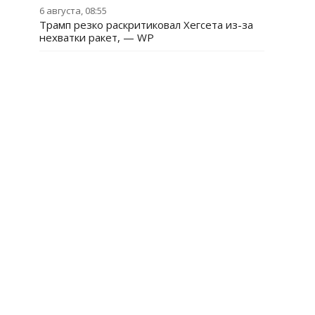
6 августа, 08:55
Трамп резко раскритиковал Хегсета из-за
нехватки ракет, — WP