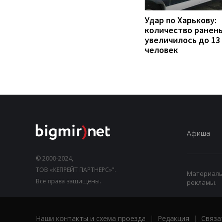
Удар по Харькову:
количество ранен
увеличилось до 13
человек
Афиша
© 2000-2024,
ТОВ «КЕПРЕЙТ ПАРТНЕРС»".
Материалы,
Все права защищены.
рекламы.
Наши контакты и схема проезда
|
Редакция
|
Связа