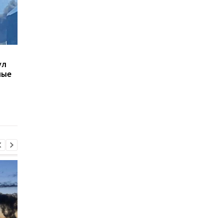
В Киеве увеличилось
В Генштабе рассказа
ул
число погибших в
что происходит на
ные
результате обстрела 5
фронте
августа