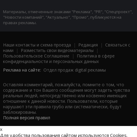
Материалы, отмеченные знаками "Реклама", "PR", "Спецпроект",
"Новости компаний", "Актуально", "Промо", публикуются на
правах рекламы.
Наши контакты и схема проезда
|
Редакция
|
Связаться с
нами
|
Разместить свои видеоматериалы
|
Пользовательское Соглашение
|
Политика в сфере
конфиденциальности и персональных данных
Реклама на сайте:
Отдел продаж digital рекламы
Оставляя комментарий, пожалуйста, помните о том, что
содержание и тон Вашего сообщения могут задеть чувства
реальных людей, непосредственно или косвенно имеющих
отношение к данной новости. Пользователи, которые
нарушают эти правила грубо или систематически, будут
заблокированы.
Полная версия правил
x
Для удобства пользования сайтом используются Cookies.