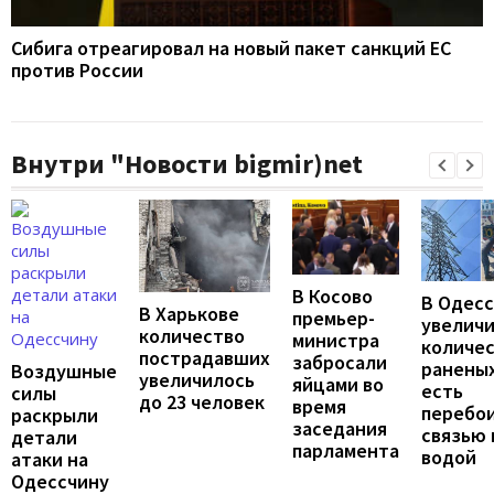
Сибига отреагировал на новый пакет санкций ЕС
против России
Внутри "Новости bigmir)net
В Косово
В Одес
В Харькове
премьер-
увелич
количество
министра
количе
пострадавших
забросали
раненых
Воздушные
увеличилось
яйцами во
есть
силы
до 23 человек
время
перебои
раскрыли
заседания
связью 
детали
парламента
водой
атаки на
Одессчину