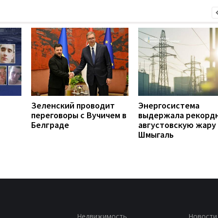
Зеленский проводит
Энергосистема
переговоры с Вучичем в
выдержала рекорд
Белграде
августовскую жару 
Шмыгаль
Недвижимость
Новости