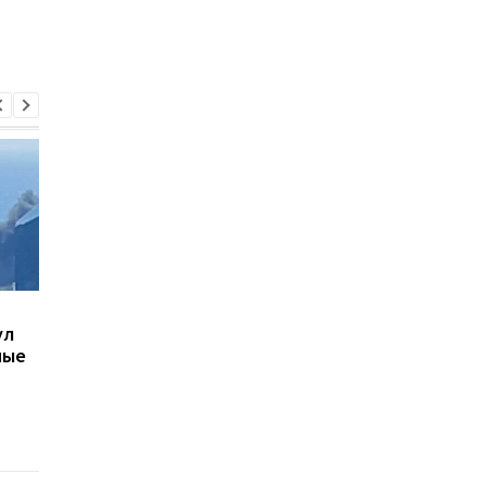
В Киеве увеличилось
В ТЦК в Житомирско
ул
число погибших в
области скончался 4
ные
результате обстрела 5
летний
августа
военнообязанный:
начато расследован