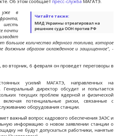
кте. Об этом сообщает
пресс-служба
МАГАТЭ.
и уже в
Читайте также:
фронта,
МИД Украины отреагировал на
 шесть
решение суда ООН против РФ
же почти
зводят
ат большое количество ядерного топлива, которое
ле должным образом охлажденное и защищенное", -
, во вторник, 6 февраля он проведет переговоры в
тоянных усилий МАГАТЭ, направленных на
, Генеральный директор обсудит и попытается
кольких текущих проблем ядерной и физической
 включая потенциальные риски, связанные с
служиванию оборудования станции.
мет важный вопрос кадрового обеспечения ЗАЭС и
льную информацию о новом заявлении станции о
лощадку не будут допускаться работники, нанятые
ом "Энергоатом".