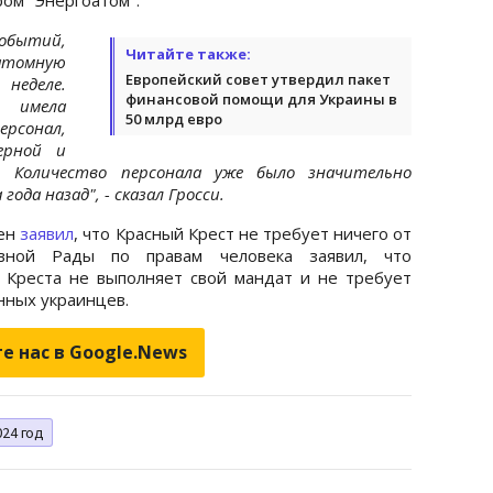
событий,
Читайте также:
томную
Европейский совет утвердил пакет
неделе.
финансовой помощи для Украины в
 имела
50 млрд евро
рсонал,
ерной и
и. Количество персонала уже было значительно
ода назад", - сказал Гросси.
мен
заявил
, что Красный Крест не требует ничего от
овной Рады по правам человека заявил, что
Креста не выполняет свой мандат и не требует
нных украинцев.
е нас в Google.News
024 год