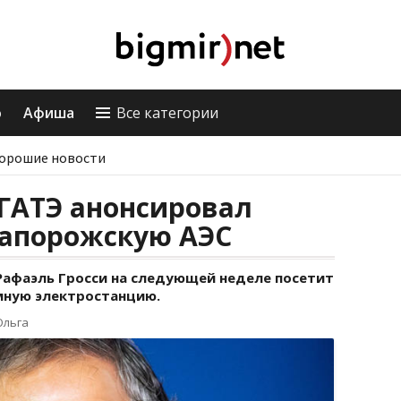
о
Афиша
Все категории
орошие новости
ГАТЭ анонсировал
Запорожскую АЭС
афаэль Гросси на следующей неделе посетит
мную электростанцию.
Ольга