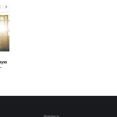
Генштаб подтвердил
Баллистический
ную
удары по двум НПЗ в
террор: Зеленский
-
России
сделал заявление
Финансы