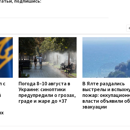
татьи, подпишись:
л с
Погода 8–10 августа в
В Ялте раздались
Украине: синоптики
выстрелы и вспыхн
й
предупредили о грозах,
пожар: оккупацион
граде и жаре до +37
власти объявили об
эвакуации
ых