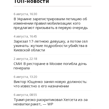
ТОП-новости
6 августа, 16:30
В Украине зарегистрировали петицию об
изменении правил мобилизации: кого
предлагают призывать в первую очередь
4 августа, 16:45
Зарезал 17-летнюю девушку, а потом сел
ужинать: жуткие подробности убийства в
Киевской области
2 августа, 22:18
СМИ: В ресторане в Москве погибла дочь
генерала
6 августа, 13:20
Виктор Ющенко занял новую должность:
что известно о его назначении
6 августа, 08:55
Трамп резко раскритиковал Хегсета из-за
нехватки ракет, — WP