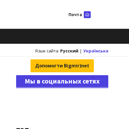
Почта
Искать
Язык сайта:
Русский
|
Українська
Допомогти Bigmir)net
Мы в социальных сетях