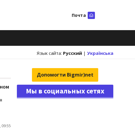
Почта
Искать
Язык сайта:
Русский
|
Українська
Допомогти Bigmir)net
аном
Мы в социальных сетях
я
 09:55