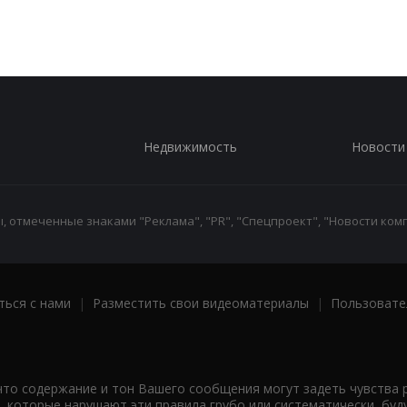
Недвижимость
Новости
 отмеченные знаками "Реклама", "PR", "Спецпроект", "Новости комп
ться с нами
|
Разместить свои видеоматериалы
|
Пользовате
что содержание и тон Вашего сообщения могут задеть чувства 
 которые нарушают эти правила грубо или систематически, буд