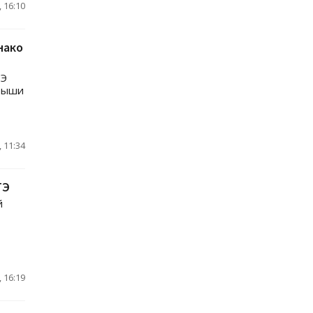
 16:10
нако
ТЭ
крыши
 11:34
ТЭ
й
 16:19