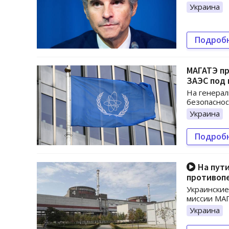
Украина
Подроб
МАГАТЭ п
ЗАЭС под
На генера
безопаснос
Украина
Подроб
На пути
противоп
Украинские
миссии МАГ
Украина