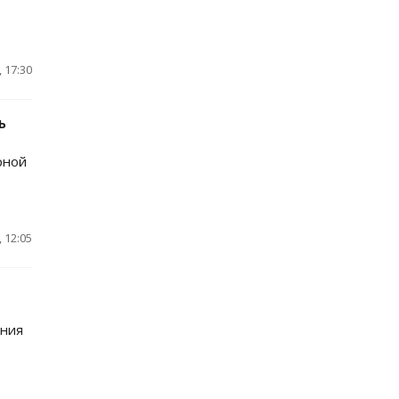
 17:30
ь
рной
 12:05
ания