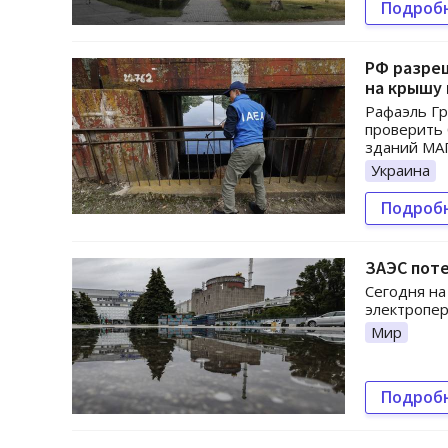
Подроб
РФ разре
на крышу 
Рафаэль Гр
проверить 
зданий МАГ
Украина
Подроб
ЗАЭС поте
Сегодня на
электропер
Мир
Подроб