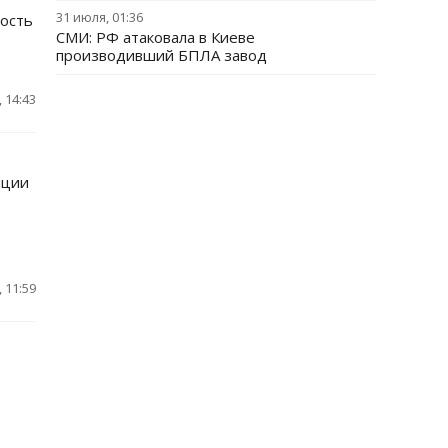
31 июля, 01:36
ность
СМИ: РФ атаковала в Киеве
производивший БПЛА завод
 14:43
нции
 11:59