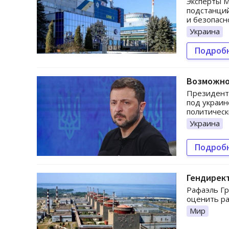
Эксперты М
подстанций
и безопасн
Украина
Подроб
Возможно 
Президент 
под украин
политическ
Украина
Подроб
Гендирект
Рафаэль Гр
оценить ра
Мир