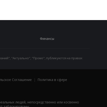
Финансы
аний", "Актуально", "Промо", публикуются на правах
льское Соглашение
|
Политика в сфере
реальных людей, непосредственно или косвенно
ут заблокированы.