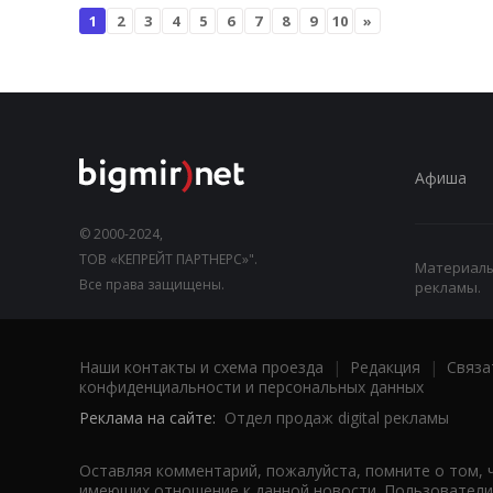
1
2
3
4
5
6
7
8
9
10
»
Афиша
© 2000-2024,
ТОВ «КЕПРЕЙТ ПАРТНЕРС»".
Материалы,
Все права защищены.
рекламы.
Наши контакты и схема проезда
|
Редакция
|
Связа
конфиденциальности и персональных данных
Реклама на сайте:
Отдел продаж digital рекламы
Оставляя комментарий, пожалуйста, помните о том, 
имеющих отношение к данной новости. Пользователи,