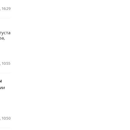
 16:29
густа
ра,
 10:55
ы
ии
 10:50