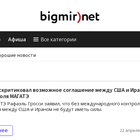
о
Афиша
Все категории
орошие новости
аскритиковал возможное соглашение между США и Ир
роля МАГАТЭ
ТЭ Рафаэль Гросси заявил, что без международного контрол
 между США и Ираном не будут иметь силы.
нее
22 апреля,