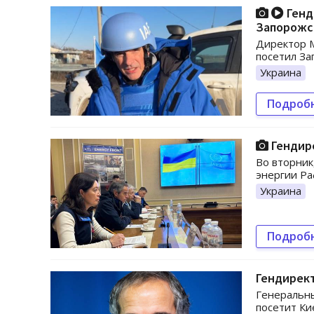
Генд
Запорожс
Директор М
посетил За
Украина
Подроб
Гендире
Во вторник
энергии Ра
Украина
Подроб
Гендирект
Генеральн
посетит Ки