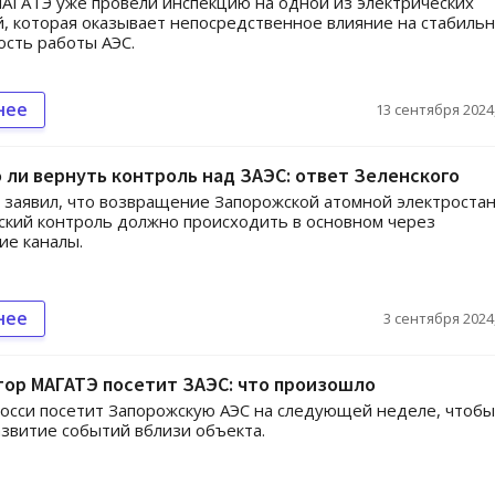
АГАТЭ уже провели инспекцию на одной из электрических
, которая оказывает непосредственное влияние на стабиль
ость работы АЭС.
нее
13 сентября 2024,
ли вернуть контроль над ЗАЭС: ответ Зеленского
заявил, что возвращение Запорожской атомной электроста
ский контроль должно происходить в основном через
ие каналы.
нее
3 сентября 2024,
ор МАГАТЭ посетит ЗАЭС: что произошло
осси посетит Запорожскую АЭС на следующей неделе, чтобы
звитие событий вблизи объекта.