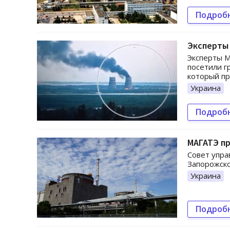
Подроб
Эксперты
Эксперты М
посетили г
который пр
Украина
Подроб
МАГАТЭ пр
Совет упр
Запорожско
Украина
Подроб