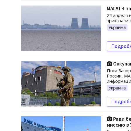
МАГАТЭ з
24 апреля 
приказали 
Украина
Подроб
Оккупац
Пока Запор
России, МА
информации
Украина
Подроб
Ради б
миссию в 