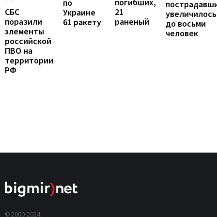
погибших,
по
пострадавш
21
СБС
Украине
увеличилось
раненый
поразили
61 ракету
до восьми
элементы
человек
российской
ПВО на
территории
РФ
© 2000-2024,