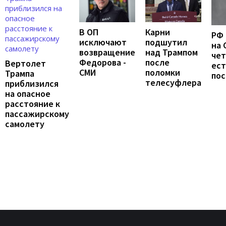
В ОП
Карни
РФ 
исключают
подшутил
на 
возвращение
над Трампом
чет
Федорова -
после
Вертолет
ест
СМИ
поломки
Трампа
по
телесуфлера
приблизился
на опасное
расстояние к
пассажирскому
самолету