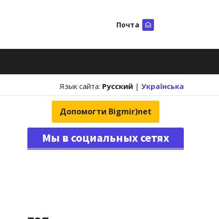
Почта
Искать
Язык сайта:
Русский
|
Українська
Допомогти Bigmir)net
Мы в социальных сетях