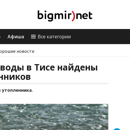
о
Афиша
Все категории
орошие новости
 воды в Тисе найдены
енников
и утопленника.