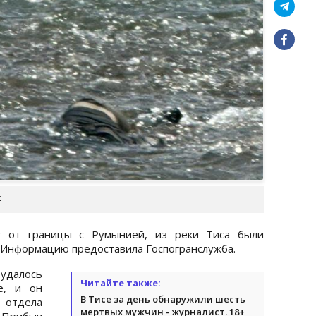
к
ку от границы с Румынией, из реки Тиса были
. Информацию предоставила Госпогранслужба.
далось
Читайте также:
е, и он
В Тисе за день обнаружили шесть
 отдела
мертвых мужчин - журналист. 18+
. Прибыв