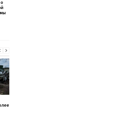
 о
Марганец без воды:
В России произошел
ой
Зеленский резко
масштабный сбой
емы
отреагировал
интернета
В Киевской области
Минобороны получи
олее
произошло групповое
налоговые данные
изнасилование 21-
мужчин
летней девушки