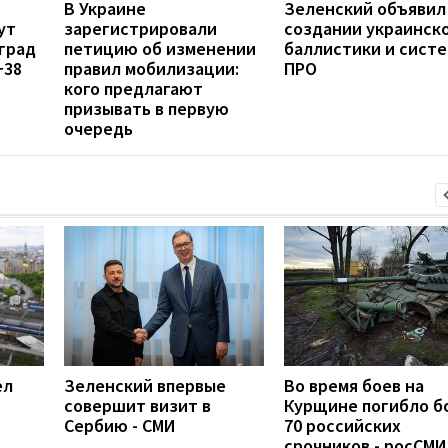
В Украине
Зеленский объявил
ут
зарегистрировали
создании украинск
град
петицию об изменении
баллистики и сист
+38
правил мобилизации:
ПРО
кого предлагают
призывать в первую
очередь
ел
Зеленский впервые
Во время боев на
совершит визит в
Курщине погибло б
Сербию - СМИ
70 российских
срочников - росСМИ