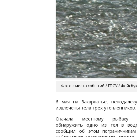
Фото с места событий / ГПСУ / Фейсбу
6 мая на Закарпатье, неподале
извлечены тела трех утопленников
Сначала местному рыбаку у
обнаружить одно из тел в вод
сообщил об этом пограничникам
"Яблоновка" Мукачевского отряда