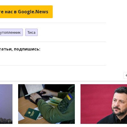
е нас в Google.News
утопленник
Тиса
татьи, подпишись: