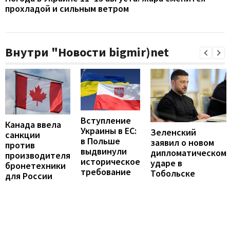
прохладой и сильным ветром
Внутри "Новости bigmir)net
Вступление
Канада ввела
Украины в ЕС:
Зеленский
санкции
в Польше
заявил о новом
против
выдвинули
дипломатическом
производителя
историческое
ударе в
бронетехники
требование
Тобольске
для России