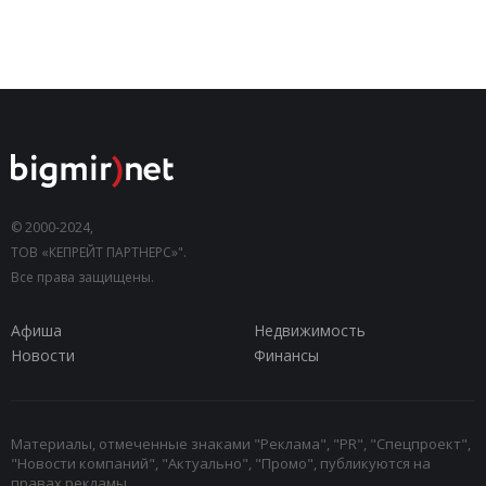
© 2000-2024,
ТОВ «КЕПРЕЙТ ПАРТНЕРС»".
Все права защищены.
Афиша
Недвижимость
Новости
Финансы
Материалы, отмеченные знаками "Реклама", "PR", "Спецпроект",
"Новости компаний", "Актуально", "Промо", публикуются на
правах рекламы.