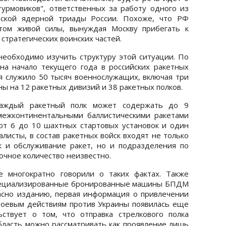
урмовиков", ответственных за работу одного из
еской ядерной триады России. Похоже, что РФ
том живой силы, вынуждая Москву прибегать к
стратегических воинских частей.
 необходимо изучить структуру этой ситуации. По
, на начало текущего года в российских ракетных
ия служило 50 тысяч военнослужащих, включая три
ы на 12 ракетных дивизий и 38 ракетных полков.
каждый ракетный полк может содержать до 9
межконтинентальными баллистическими ракетами
 от 6 до 10 шахтных стартовых установок и один
алисты, в состав ракетных войск входят не только
к и обслуживание ракет, но и подразделения по
очное количество неизвестно.
е многократно говорили о таких фактах. Также
специализированные бронированные машины БПДМ
асно изданию, первая информация о привлечении
 боевым действиям против Украины появилась еще
ствует о том, что отправка стрелкового полка
область можно рассматривать как проявление лишь