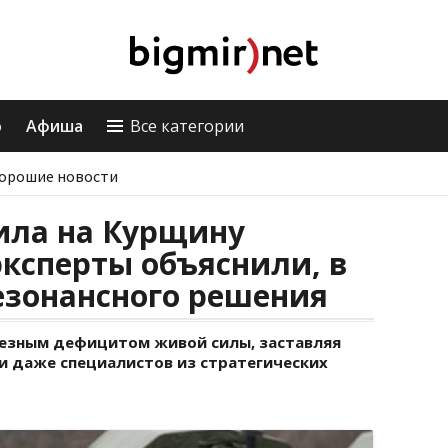
о
Афиша
Все категории
орошие новости
ила на Курщину
эксперты объяснили, в
езонансного решения
рьезным дефицитом живой силы, заставляя
и даже специалистов из стратегических