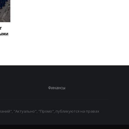
т
Турция ограничила
Марганец: премьер
ными
движение судов в
сообщил о кадровых
Черное море из-за атак
решениях после ава
на водопроводе
Финансы
аний", "Актуально", "Промо", публикуются на правах