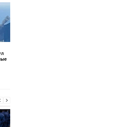
В Киеве увеличилось
В Болгарии заявили,
ул
число погибших в
взорвался украинск
ные
результате обстрела 5
дрон-приманка
августа