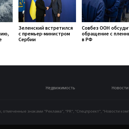
Зеленский встретился
Совбез ООН обсуди
нию,
с премьер-министром
обращение с плен
е
Сербии
в РФ
Недвижимость
Новости
 отмеченные знаками "Реклама", "PR", "Спецпроект", "Новости комп