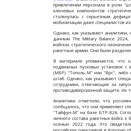
привлечении персонала в роли "шт
ключевых компонентов стратегич
столкнулась с серьезным дефици
мобилизации даже специалистов из 
Однако, как указывают аналитики,
данным The Military Balance 2024
войсках стратегического назначен
ракетные армии. Они были разделен
В материале упоминается, что 
подвижных пусковых установок с 
(МБР) "Тополь-М" или "Ярс", либо
штаб. Однако, как указывают специ
сотрудники, отвечающие за запус
противодиверсионной защите. Их т
Аналитики отметили, что россиян
сообщалось, что они применяют 
"Тайфун-М" на базе БТР-82А. Согл
личного состава ракетных войск к
осенью 2022 года. Это свидетель
российских ракетчиков в Курскую 