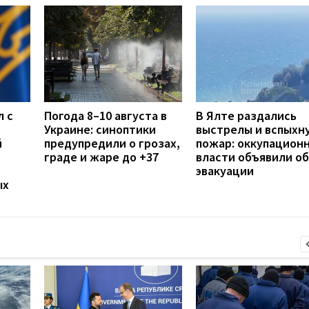
л с
Погода 8–10 августа в
В Ялте раздались
Украине: синоптики
выстрелы и вспыхн
й
предупредили о грозах,
пожар: оккупацион
граде и жаре до +37
власти объявили об
эвакуации
ых