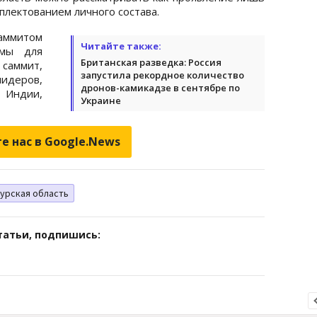
плектованием личного состава.
аммитом
Читайте также:
змы для
Британская разведка: Россия
саммит,
запустила рекордное количество
лидеров,
дронов-камикадзе в сентябре по
 Индии,
Украине
е нас в Google.News
урская область
татьи, подпишись: