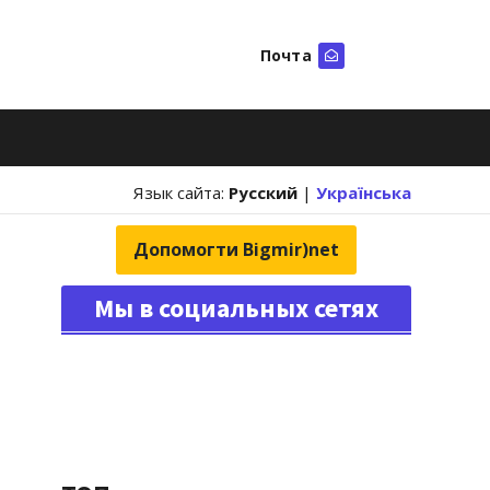
Почта
Искать
Язык сайта:
Русский
|
Українська
Допомогти Bigmir)net
Мы в социальных сетях