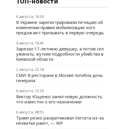
ТОП-новости
6 августа, 16:30
В Украине зарегистрировали петицию об
изменении правил мобилизации: кого
предлагают призывать в первую очередь
4 августа, 16:45
Зарезал 17-летнюю девушку, а потом сел
ужинать: жуткие подробности убийства в
Киевской области
2 августа, 22:18
СМИ: В ресторане в Москве погибла дочь
генерала
6 августа, 13:20
Виктор Ющенко занял новую должность:
что известно о его назначении
6 августа, 08:55
Трамп резко раскритиковал Хегсета из-за
нехватки ракет, — WP