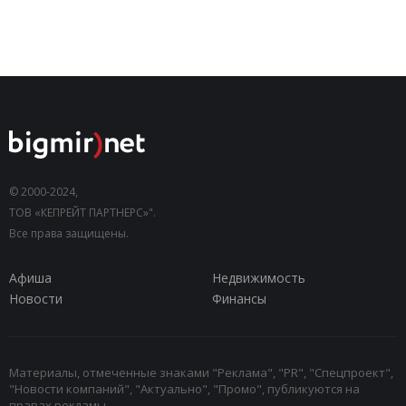
© 2000-2024,
ТОВ «КЕПРЕЙТ ПАРТНЕРС»".
Все права защищены.
Афиша
Недвижимость
Новости
Финансы
Материалы, отмеченные знаками "Реклама", "PR", "Спецпроект",
"Новости компаний", "Актуально", "Промо", публикуются на
правах рекламы.