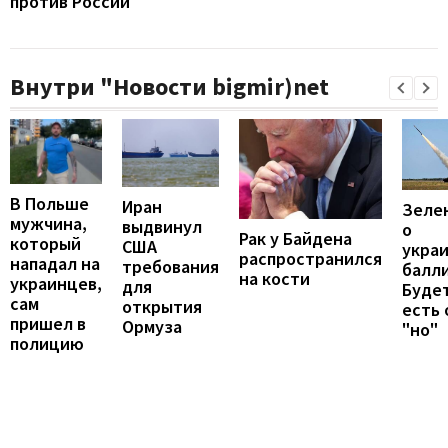
против России
Внутри "Новости bigmir)net
В Польше
Иран
Зеле
мужчина,
выдвинул
о
Рак у Байдена
который
США
укра
распространился
нападал на
требования
балли
на кости
украинцев,
для
Будет
сам
открытия
есть
пришел в
Ормуза
"но"
полицию