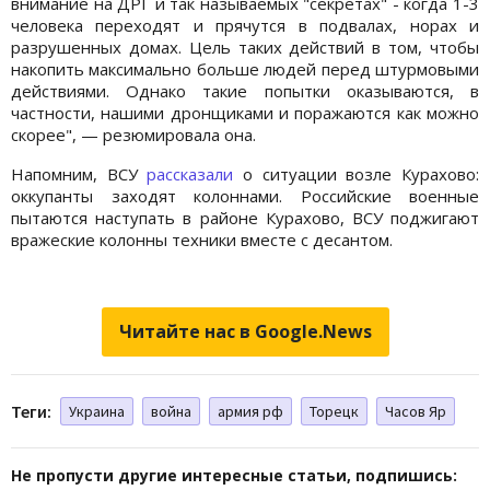
внимание на ДРГ и так называемых "секретах" - когда 1-3
человека переходят и прячутся в подвалах, норах и
разрушенных домах. Цель таких действий в том, чтобы
накопить максимально больше людей перед штурмовыми
действиями. Однако такие попытки оказываются, в
частности, нашими дронщиками и поражаются как можно
скорее", — резюмировала она.
Напомним, ВСУ
рассказали
о ситуации возле Курахово:
оккупанты заходят колоннами. Российские военные
пытаются наступать в районе Курахово, ВСУ поджигают
вражеские колонны техники вместе с десантом.
Читайте нас в Google.News
Теги:
Украина
война
армия рф
Торецк
Часов Яр
Не пропусти другие интересные статьи, подпишись: