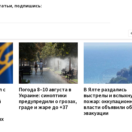
татьи, подпишись:
л с
Погода 8–10 августа в
В Ялте раздались
Украине: синоптики
выстрелы и вспыхн
й
предупредили о грозах,
пожар: оккупацион
граде и жаре до +37
власти объявили об
эвакуации
ых