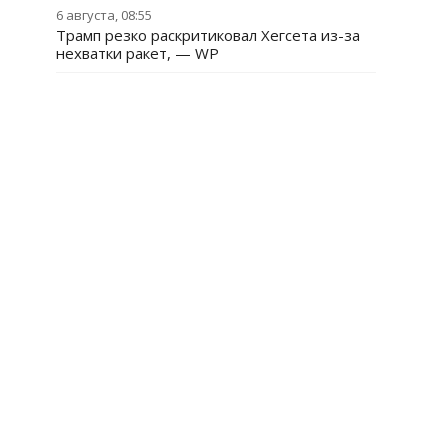
6 августа, 08:55
Трамп резко раскритиковал Хегсета из-за
нехватки ракет, — WP