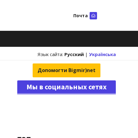
Почта
Искать
Язык сайта:
Русский
|
Українська
Допомогти Bigmir)net
Мы в социальных сетях