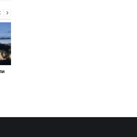
ли
Генштаб назвал потери
Пентагон призвал
россиян за сутки
оборонные компани
увеличить
производство
вооружений - СМИ