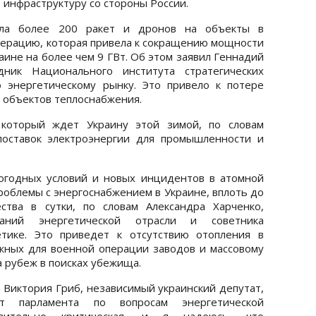
 инфраструктуру со стороны России.
ила более 200 ракет и дронов на объекты в
перацию, которая привела к сокращению мощности
аине на более чем 9 ГВт. Об этом заявил Геннадий
дник Национального института стратегических
о энергетическому рынку. Это привело к потере
 объектов теплоснабжения.
 который ждет Украину этой зимой, по словам
поставок электроэнергии для промышленности и
.
огодных условий и новых инцидентов в атомной
роблемы с энергоснабжением в Украине, вплоть до
ства в сутки, по словам Александра Харченко,
ваний энергетической отрасли и советника
етике. Это приведет к отсутствию отопления в
жных для военной операции заводов и массовому
 рубеж в поисках убежища.
 Виктория Гриб, независимый украинский депутат,
ет парламента по вопросам энергетической
ствительно критическая, и я надеюсь, что