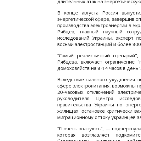
длительных атак на энергетическую
В конце августа Россия выпуст
энергетической сфере, завершив о
производства электроэнергии в Укр
Рябцев, главный научный сотру
исследований Украины, эксперт п
восьми электростанций и более 800
“Самый реалистичный сценарий",
Рябцева, включает ограничение "
домохозяйств на 8-14 часов в день"
Вследствие сильного ухудшения п
сфере электропитания, возможны п
20-часовых отключений электриче
руководителя Центра исследо
правительства Украины по энерг
жилищах, остановке критически ва
миграционному оттоку украинцев за
“Я очень волнуюсь", — подчеркнула
которая возглавляет подкомит
безопасности. "Ситуация дей