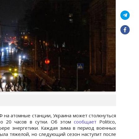
Ф на атомные станции, Украина может столкнуться
до 20 часов в сутки. Об этом
сообщает
Politico,
фере энергетики. Каждая зима в период военных
ыла тяжелой, но следующий сезон наступит после