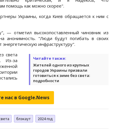
м помощь как можно скорее".
ртнеры Украины, когда Киев обращается к ним с
", — отметил высокопоставленный чиновник из
на анонимность. "Люди будут погибать в своих
т энергетическую инфраструктуру".
з света
Читайте также:
 Из-за
Жителей одного из крупных
руженной
городов Украины призвали
рритории
готовиться к зиме без света:
остались
подробности
е нас в Google.News
света
блэкаут
2024 год