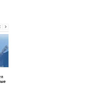
В Киеве увеличилось
В ТЦК в Житомирско
ул
число погибших в
области скончался 4
ные
результате обстрела 5
летний
августа
военнообязанный:
начато расследован