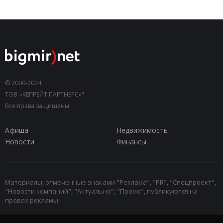
© 2000-2024,
ТОВ «КЕПРЕЙТ ПАРТНЕРС»".
Все права защищены.
Афиша
Недвижимость
Новости
Финансы
Материалы, отмеченные знаками "Реклама", "PR", "Спецпроект",
"Новости компаний", "Актуально", "Промо", публикуются на
правах рекламы.