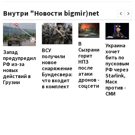
Внутри "Новости bigmir)net
В
Украина
Сызрани
ВСУ
хочет
Запад
горит
получили
бить по
предупредил
НПЗ
новое
пусковым
РФ из-за
после
снаряжение
РФ через
новых
атаки
Бундесвера:
Starlink,
действий в
дронов -
что входит
Маск
Грузии
соцсети
в комплект
против -
СМИ