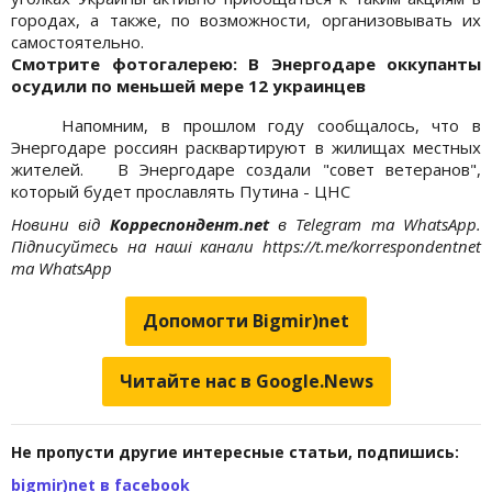
городах, а также, по возможности, организовывать их
самостоятельно.
Cмотрите фотогалерею: В Энергодаре оккупанты
осудили по меньшей мере 12 украинцев
Напомним, в прошлом году сообщалось, что в
Энергодаре россиян расквартируют в жилищах местных
жителей. В Энергодаре создали "совет ветеранов",
который будет прославлять Путина - ЦНС
Новини від
Корреспондент.net
в Telegram та WhatsApp.
Підписуйтесь на наші канали https://t.me/korrespondentnet
та WhatsApp
Допомогти Bigmir)net
Читайте нас в Google.News
Не пропусти другие интересные статьи, подпишись:
bigmir)net в facebook