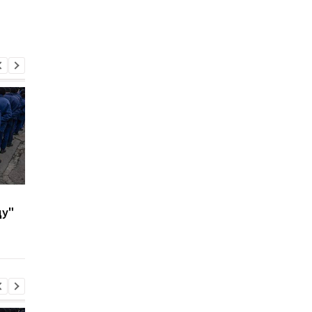
В ФРГ над объектом с
В Киеве и Днепре
ду"
системами Patriot
прогремели взрывы 
заметили шесть
СМИ
неизвестных дронов