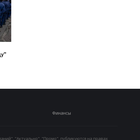
В ФРГ над объектом с
В Киеве и Днепре
ду"
системами Patriot
прогремели взрывы 
заметили шесть
СМИ
неизвестных дронов
Финансы
аний", "Актуально", "Промо", публикуются на правах