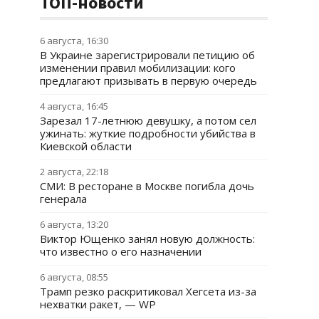
ТОП-новости
6 августа, 16:30
В Украине зарегистрировали петицию об
изменении правил мобилизации: кого
предлагают призывать в первую очередь
4 августа, 16:45
Зарезал 17-летнюю девушку, а потом сел
ужинать: жуткие подробности убийства в
Киевской области
2 августа, 22:18
СМИ: В ресторане в Москве погибла дочь
генерала
6 августа, 13:20
Виктор Ющенко занял новую должность:
что известно о его назначении
6 августа, 08:55
Трамп резко раскритиковал Хегсета из-за
нехватки ракет, — WP