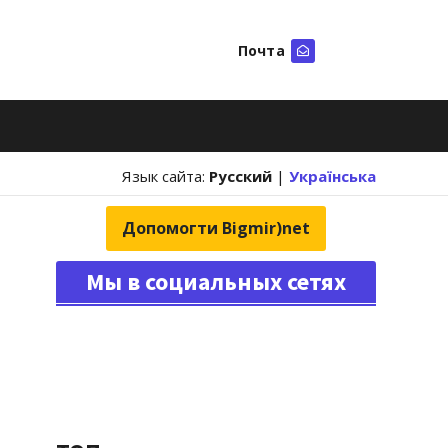
Почта
Искать
Язык сайта:
Русский
|
Українська
Допомогти Bigmir)net
Мы в социальных сетях