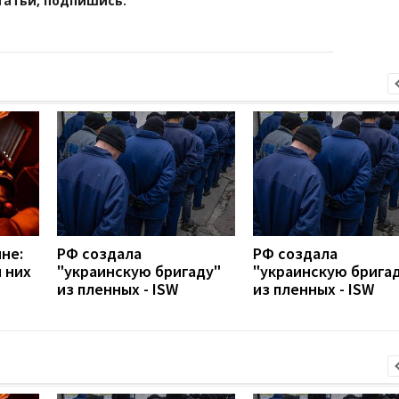
татьи, подпишись:
не:
РФ создала
РФ создала
 них
"украинскую бригаду"
"украинскую брига
из пленных - ISW
из пленных - ISW