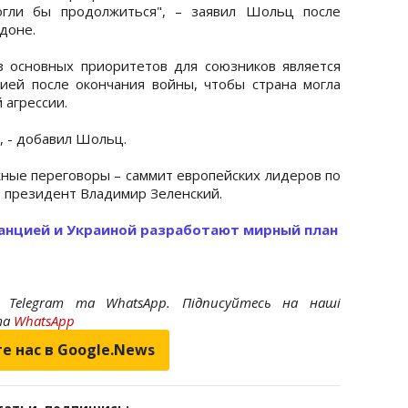
огли бы продолжиться", – заявил Шольц после
доне.
з основных приоритетов для союзников является
ией после окончания войны, чтобы страна могла
агрессии.
, - добавил Шольц.
ные переговоры – саммит европейских лидеров по
т президент Владимир Зеленский.
анцией и Украиной разработают мирный план
 Telegram та WhatsApp. Підписуйтесь на наші
та
WhatsApp
е нас в Google.News