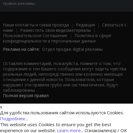
правах рекламы.
Наши контакты и схема проезда
|
Редакция
|
Связаться с
нами
|
Разместить свои видеоматериалы
|
Пользовательское Соглашение
|
Политика в сфере
конфиденциальности и персональных данных
Реклама на сайте:
Отдел продаж digital рекламы
Оставляя комментарий, пожалуйста, помните о том, что
содержание и тон Вашего сообщения могут задеть чувства
реальных людей, непосредственно или косвенно имеющих
отношение к данной новости. Пользователи, которые
нарушают эти правила грубо или систематически, будут
заблокированы.
Полная версия правил
x
Для удобства пользования сайтом используются Cookies.
Подробнее...
This website uses Cookies to ensure you get the best
experience on our website.
Learn more...
Ознакомлен(а) / OK