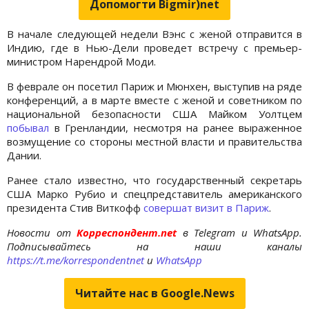
Допомогти Bigmir)net
В начале следующей недели Вэнс с женой отправится в
Индию, где в Нью-Дели проведет встречу с премьер-
министром Нарендрой Моди.
В феврале он посетил Париж и Мюнхен, выступив на ряде
конференций, а в марте вместе с женой и советником по
национальной безопасности США Майком Уолтцем
побывал
в Гренландии, несмотря на ранее выраженное
возмущение со стороны местной власти и правительства
Дании.
Ранее стало известно, что государственный секретарь
США Марко Рубио и спецпредставитель американского
президента Стив Виткофф
совершат визит в Париж
.
Новости от
Корреспондент.net
в Telegram и WhatsApp.
Подписывайтесь на наши каналы
https://t.me/korrespondentnet
и
WhatsApp
Читайте нас в Google.News