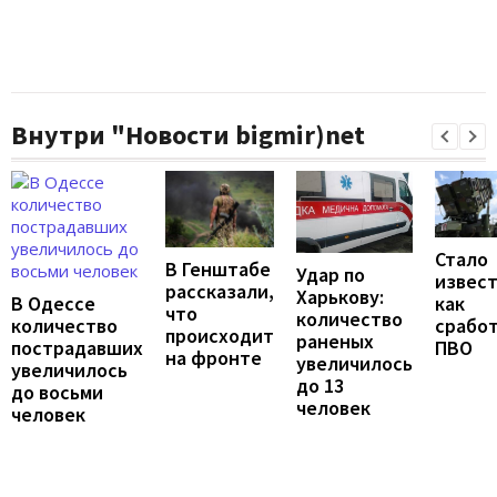
Внутри "Новости bigmir)net
Стало
В Генштабе
Удар по
извест
рассказали,
Харькову:
В Одессе
как
что
количество
количество
срабо
происходит
раненых
пострадавших
ПВО
на фронте
увеличилось
увеличилось
до 13
до восьми
человек
человек