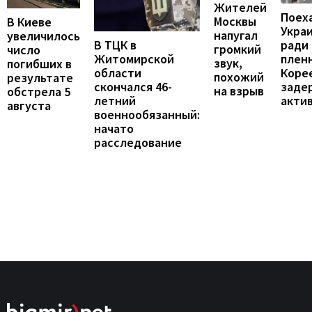
Жителей
Поех
Москвы
В Киеве
Укра
напугал
увеличилось
В ТЦК в
ради
громкий
число
Житомирской
пленн
звук,
погибших в
области
Коре
похожий
результате
скончался 46-
заде
на взрыв
обстрела 5
летний
акти
августа
военнообязанный:
начато
расследование