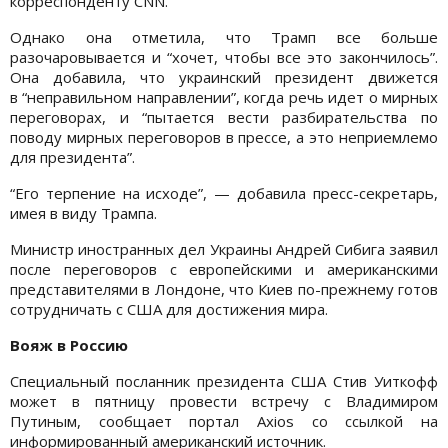
корреспонденту CNN.
Однако она отметила, что Трамп все больше
разочаровывается и “хочет, чтобы все это закончилось”.
Она добавила, что украинский президент движется
в “неправильном направлении”, когда речь идет о мирных
переговорах, и “пытается вести разбирательства по
поводу мирных переговоров в прессе, а это неприемлемо
для президента”.
“Его терпение на исходе”, — добавила пресс-секретарь,
имея в виду Трампа.
Министр иностранных дел Украины Андрей Сибига заявил
после переговоров с европейскими и американскими
представителями в Лондоне, что Киев по-прежнему готов
сотрудничать с США для достижения мира.
Вояж в
Росси
ю
Специальный посланник президента США Стив Уиткофф
может в пятницу провести встречу с Владимиром
Путиным, сообщает портал Axios со ссылкой на
информированный американский источник.