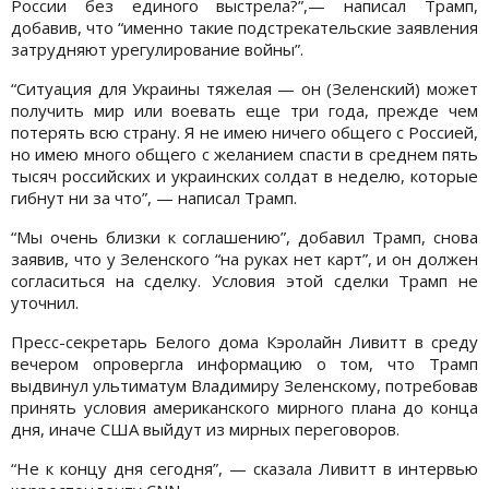
России без единого выстрела?”,— написал Трамп,
добавив, что “именно такие подстрекательские заявления
затрудняют урегулирование войны”.
“Ситуация для Украины тяжелая — он (Зеленский) может
получить мир или воевать еще три года, прежде чем
потерять всю страну. Я не имею ничего общего с Россией,
но имею много общего с желанием спасти в среднем пять
тысяч российских и украинских солдат в неделю, которые
гибнут ни за что”, — написал Трамп.
“Мы очень близки к соглашению”, добавил Трамп, снова
заявив, что у Зеленского “на руках нет карт”, и он должен
согласиться на сделку. Условия этой сделки Трамп не
уточнил.
Пресс-секретарь Белого дома Кэролайн Ливитт в среду
вечером опровергла информацию о том, что Трамп
выдвинул ультиматум Владимиру Зеленскому, потребовав
принять условия американского мирного плана до конца
дня, иначе США выйдут из мирных переговоров.
“Не к концу дня сегодня”, — сказала Ливитт в интервью