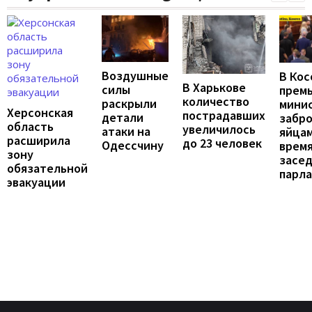
Воздушные
В Кос
В Харькове
силы
премь
количество
раскрыли
мини
Херсонская
пострадавших
детали
забр
область
увеличилось
атаки на
яйцам
расширила
до 23 человек
Одессчину
врем
зону
засе
обязательной
парл
эвакуации