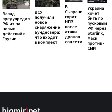
В
Украина
Сызрани
ВСУ
хочет
Запад
горит
получили
бить по
предупредил
НПЗ
новое
пусковым
РФ из-за
после
снаряжение
РФ через
новых
атаки
Бундесвера:
Starlink,
действий в
дронов -
что входит
Маск
Грузии
соцсети
в комплект
против -
СМИ