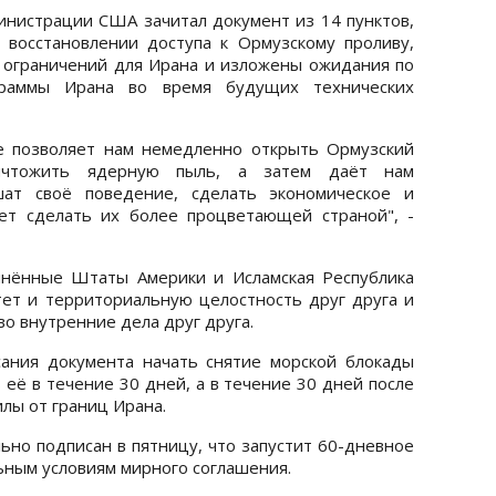
нистрации США зачитал документ из 14 пунктов,
восстановлении доступа к Ормузскому проливу,
 ограничений для Ирана и изложены ожидания по
раммы Ирана во время будущих технических
ое позволяет нам немедленно открыть Ормузский
ничтожить ядерную пыль, а затем даёт нам
шат своё поведение, сделать экономическое и
ет сделать их более процветающей страной", -
инённые Штаты Америки и Исламская Республика
ет и территориальную целостность друг друга и
о внутренние дела друг друга.
ания документа начать снятие морской блокады
 её в течение 30 дней, а в течение 30 дней после
илы от границ Ирана.
о подписан в пятницу, что запустит 60-дневное
ьным условиям мирного соглашения.