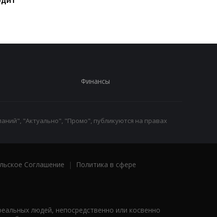
СМИ
Финансы
аний", "Актуально", "Промо", публикуются на правах
льское Соглашение
|
Политика в сфере
реальных людей, непосредственно или косвенно