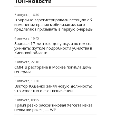
ТОП-новости
6 августа, 16:30
В Украине зарегистрировали петицию об
изменении правил мобилизации: кого
предлагают призывать в первую очередь
4 августа, 16:45
Зарезал 17-летнюю девушку, а потом сел
ужинать: жуткие подробности убийства в
Киевской области
2 августа, 22:18
СМИ: В ресторане в Москве погибла дочь
генерала
6 августа, 13:20
Виктор Ющенко занял новую должность:
что известно о его назначении
6 августа, 08:55
Трамп резко раскритиковал Хегсета из-за
нехватки ракет, — WP