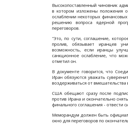
Высокопоставленный чиновник адми
в котором изложены положения о 
ослаблении некоторых финансовых
решению вопроса ядерной прог
переговоров.
"Это, по сути, соглашение, котор
пролив, обязывает иранцев у
возможность, если иранцы улуч
санкционное ослабление, что мож
отметил он.
В документе говорится, что Соед
Иран обязуются уважать суверенит
воздерживаться от вмешательства в
США обещают сразу после подпис
против Ирана и окончательно снять
финального соглашения - отвести с
Меморандум должен быть официальн
окно для переговоров по окончател