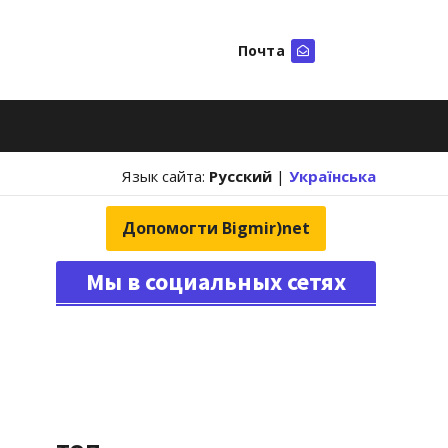
Почта
Искать
Язык сайта:
Русский
|
Українська
Допомогти Bigmir)net
Мы в социальных сетях