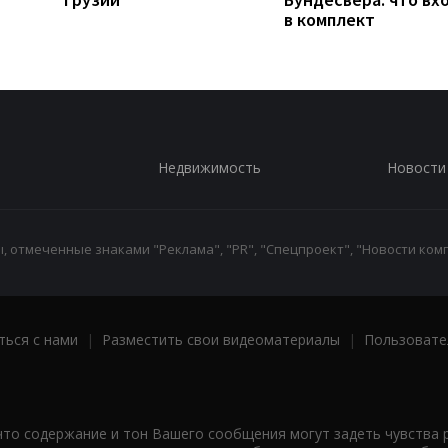
в комплект
Недвижимость
Новости
 отмеченные знаками "Реклама", "PR", "Спецпроект", "Новости комп
ться с нами
|
Разместить свои видеоматериалы
|
Пользовате
что содержание и тон Вашего сообщения могут задеть чувства 