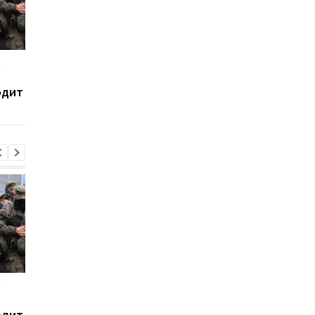
е
В Сызрани горит НПЗ
Украина хочет бить 
после атаки дронов -
пусковым РФ через
одит
соцсети
Starlink, Маск против
СМИ
е
В Сызрани горит НПЗ
Украина хочет бить 
после атаки дронов -
пусковым РФ через
одит
соцсети
Starlink, Маск против