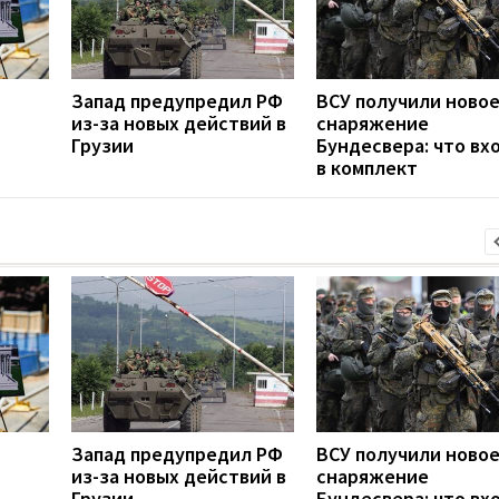
Запад предупредил РФ
ВСУ получили ново
из-за новых действий в
снаряжение
Грузии
Бундесвера: что вх
в комплект
Запад предупредил РФ
ВСУ получили ново
из-за новых действий в
снаряжение
Грузии
Бундесвера: что вх