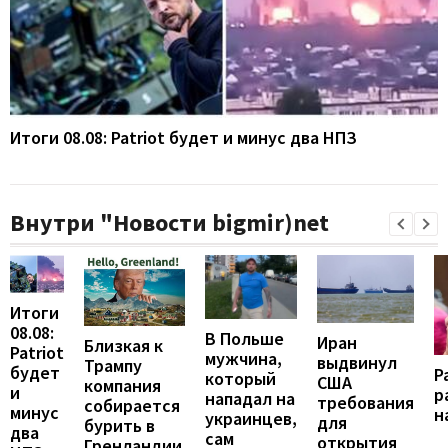
Итоги 08.08: Patriot будет и минус два НПЗ
Внутри "Новости bigmir)net
Итоги
08.08:
В Польше
Иран
Близкая к
Patriot
мужчина,
выдвинул
Трампу
будет
Р
который
США
компания
и
р
нападал на
требования
собирается
минус
н
украинцев,
для
бурить в
два
сам
открытия
Гренландии