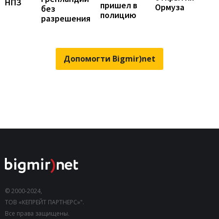
НПЗ
пришел в
Ормуза
без
полицию
разрешения
Допомогти Bigmir)net
© 2000-2024,
ТОВ «КЕПРЕЙТ ПАРТНЕРС»".
Все права защищены.