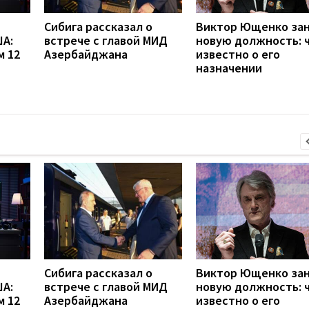
Сибига рассказал о
Виктор Ющенко за
А:
встрече с главой МИД
новую должность: 
м 12
Азербайджана
известно о его
назначении
Сибига рассказал о
Виктор Ющенко за
А:
встрече с главой МИД
новую должность: 
м 12
Азербайджана
известно о его