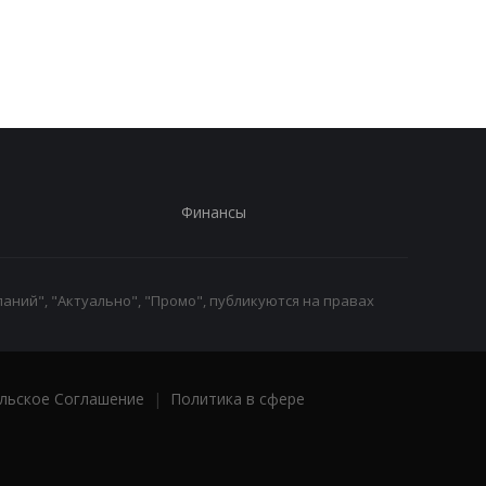
трети
связи с незаконным
списанием
военнообязанных
Финансы
аний", "Актуально", "Промо", публикуются на правах
льское Соглашение
|
Политика в сфере