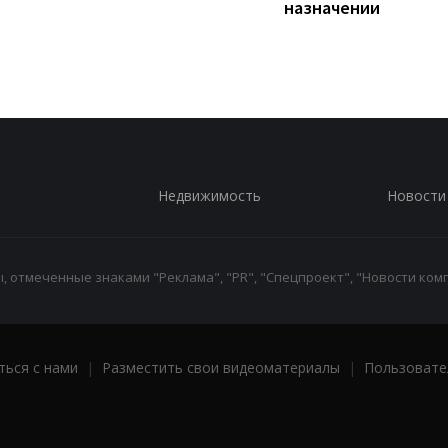
назначении
Недвижимость
Новости
 отмеченные знаками "Реклама", "PR", "Спецпроект", "Новости комп
ться с нами
|
Разместить свои видеоматериалы
|
Пользовате