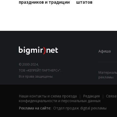
праздников и традиции
штатов
Афиша
© 2000-2024,
ТОВ «КЕПРЕЙТ ПАРТНЕРС»".
Материалы,
Все права защищены.
рекламы.
Наши контакты и схема проезда
|
Редакция
|
Связа
конфиденциальности и персональных данных
Реклама на сайте:
Отдел продаж digital рекламы