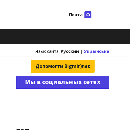
Почта
Искать
Язык сайта:
Русский
|
Українська
Допомогти Bigmir)net
Мы в социальных сетях