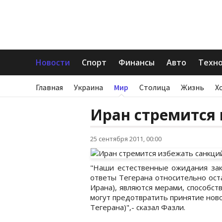
Новости
Спорт
Финансы
Авто
Техн
Главная
Украина
Мир
Столица
Жизнь
Х
Иран стремится
25 сентября 2011, 00:00
"Наши естественные ожидания зак
ответы Тегерана относительно ост
Ирана), являются мерами, способс
могут предотвратить принятие нов
Тегерана)",- сказал Фазли.