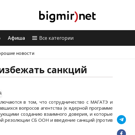
о
Афиша
Все категории
орошие новости
 избежать санкций
лючаются в том, что сотрудничество с МАГАТЭ и
авшихся вопросов агентства (к ядерной программе
твующими созданию взаимного доверия, и которые
ой резолюции СБ ООН и введение санкций (против