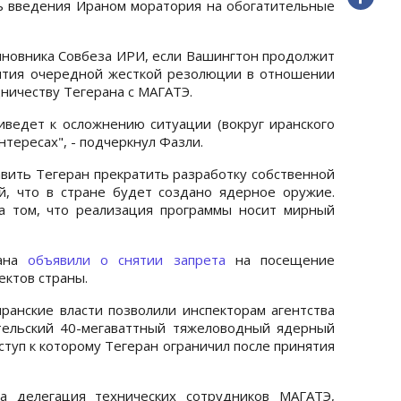
ь введения Ираном моратория на обогатительные
новника Совбеза ИРИ, если Вашингтон продолжит
ятия очередной жесткой резолюции в отношении
ничеству Тегерана с МАГАТЭ.
риведет к осложнению ситуации (вокруг иранского
интересах", - подчеркнул Фазли.
вить Тегеран прекратить разработку собственной
й, что в стране будет создано ядерное оружие.
а том, что реализация программы носит мирный
рана
объявили о снятии запрета
на посещение
ктов страны.
ранские власти позволили инспекторам агентства
тельский 40-мегаваттный тяжеловодный ядерный
ступ к которому Тегеран ограничил после принятия
а делегация технических сотрудников МАГАТЭ,