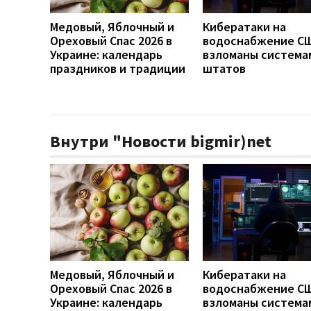
Медовый, Яблочный и
Кибератаки на
Ореховый Спас 2026 в
водоснабжение СШ
Украине: календарь
взломаны система
праздников и традиции
штатов
Внутри "Новости bigmir)net
Медовый, Яблочный и
Кибератаки на
Ореховый Спас 2026 в
водоснабжение СШ
Украине: календарь
взломаны система