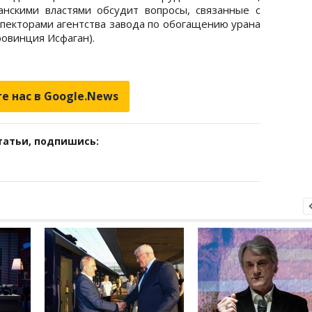
анскими властями обсудит вопросы, связанные с
пекторами агентства завода по обогащению урана
ровинция Исфаган).
е нас в Google.News
татьи, подпишись: