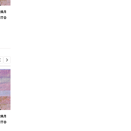
нял
Товарооборот РФ и
В Закарпатье
что
Армении за год
продолжаются
сократился на две
масштабные обыски 
трети
связи с незаконным
списанием
военнообязанных
нял
Товарооборот РФ и
В Закарпатье
что
Армении за год
продолжаются
сократился на две
масштабные обыски 