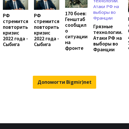
170 боев:
РФ
РФ
Генштаб
стремится
стремится
сообщил
Грязные
повторить
повторить
о
технологии.
кризис
кризис
ситуации
Атаки РФ на
2022 года -
2022 года -
на
выборы во
Сыбига
Сыбига
фронте
Франции
Допомогти Bigmir)net