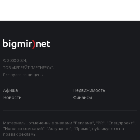
© 2000-2024,
ТОВ «КЕПРЕЙТ ПАРТНЕРС»".
Все права защищены.
Афиша
Недвижимость
Новости
Финансы
Материалы, отмеченные знаками "Реклама", "PR", "Спецпроект",
"Новости компаний", "Актуально", "Промо", публикуются на
правах рекламы.