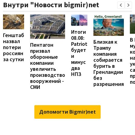
Внутри "Новости bigmir)net
Итоги
Генштаб
08.08:
В
назвал
Близкая к
Patriot
Пентагон
м
потери
Трампу
будет
призвал
к
россиян
компания
и
оборонные
н
за сутки
собирается
минус
компании
у
бурить в
два
увеличить
с
Гренландии
НПЗ
производство
п
без
вооружений -
п
разрешения
СМИ
Допомогти Bigmir)net