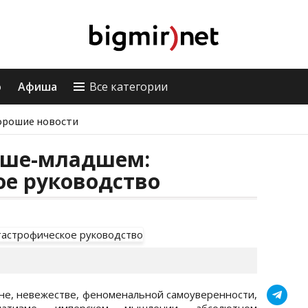
о
Афиша
Все категории
орошие новости
уше-младшем:
ое руководство
не, невежестве, феноменальной самоуверенности,
гматизме, имперском мышлении, абсолютном