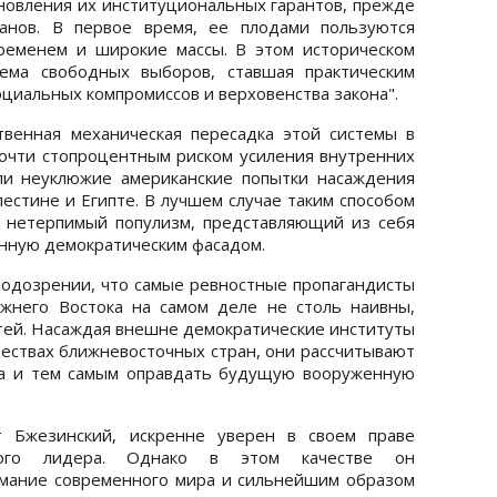
ановления их институциональных гарантов, прежде
ганов. В первое время, ее плодами пользуются
временем и широкие массы. В этом историческом
тема свободных выборов, ставшая практическим
циальных компромиссов и верховенства закона".
твенная механическая пересадка этой системы в
очти стопроцентным риском усиления внутренних
ли неуклюжие американские попытки насаждения
лестине и Египте. В лучшем случае таким способом
 нетерпимый популизм, представляющий из себя
нную демократическим фасадом.
подозрении, что самые ревностные пропагандисты
жнего Востока на самом деле не столь наивны,
тей. Насаждая внешне демократические институты
ществах ближневосточных стран, они рассчитывают
ва и тем самым оправдать будущую вооруженную
 Бжезинский, искренне уверен в своем праве
ого лидера. Однако в этом качестве он
мание современного мира и сильнейшим образом