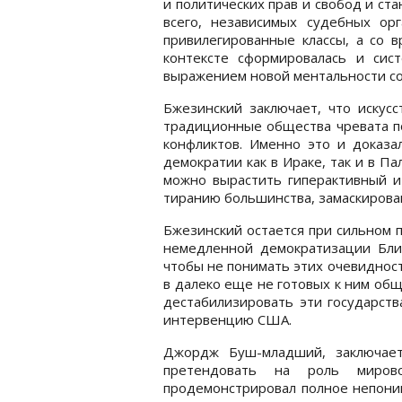
и политических прав и свобод и ст
всего, независимых судебных ор
привилегированные классы, а со 
контексте сформировалась и сис
выражением новой ментальности со
Бжезинский заключает, что искусс
традиционные общества чревата п
конфликтов. Именно это и доказа
демократии как в Ираке, так и в Па
можно вырастить гиперактивный и
тиранию большинства, замаскирова
Бжезинский остается при сильном 
немедленной демократизации Бли
чтобы не понимать этих очевиднос
в далеко еще не готовых к ним об
дестабилизировать эти государст
интервенцию США.
Джордж Буш-младший, заключает
претендовать на роль миров
продемонстрировал полное непони