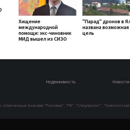
0
Хищение
"Парад" дронов в Я
международной
названа возможная
помощи: экс-чиновник
цель
МИД вышел из СИЗО
Недвижимость
Новости
 отмеченные знаками "Реклама", "PR", "Спецпроект", "Новости комп