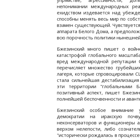
непонимании международных реа
ехидством издевается над убежд
способны менять весь мир по собс
взамен существующей. Чувствуется
аппарата Белого Дома, а предполож
всю порочность политики нынешне
Бжезинский много пишет о войне
катастрофой глобального масштаба
вред международной репутации 
перечисляет множество грубейших
лагеря, которые спровоцировали С
стала сильнейшая дестабилизация 
эти территории "глобальными Б
позитивный аспект, пишет Бжезин
полнейшей беспочвенности и авант
Бжезинский особое внимание 
демократии на иракскую почв
неконсерваторов и функционеры а
верхом нелепости, либо сознател
"исторически рождалась в процессе