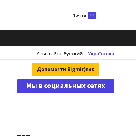
Почта
Искать
Язык сайта:
Русский
|
Українська
Допомогти Bigmir)net
Мы в социальных сетях