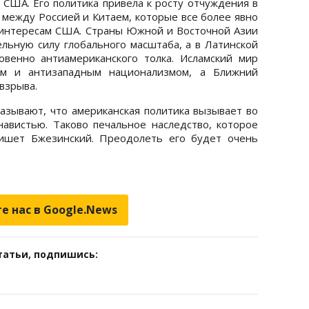
 США. Его политика привела к росту отчуждения в
 между Россией и Китаем, которые все более явно
 интересам США. Страны Южной и Восточной Азии
льную силу глобального масштаба, а в Латинской
овенно антиамериканского толка. Исламский мир
ом и антизападным национализмом, а Ближний
взрыва.
зывают, что американская политика вызывает во
авистью. Таково печальное наследство, которое
пишет Бжезинский. Преодолеть его будет очень
е нас в Google.News
татьи, подпишись: