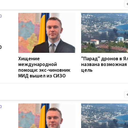
0
Хищение
"Парад" дронов в Я
международной
названа возможная
помощи: экс-чиновник
цель
МИД вышел из СИЗО