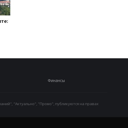
лте:
МВД опровергло фейк о
УЧХ сообщил о
репатриации 1210 тел
беспрецедентных
украинских военных
атаках РФ в июле
Финансы
аний", "Актуально", "Промо", публикуются на правах