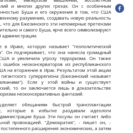
лий и многих других грехах. Он с особенным
енностью Буша и его окружения в том, что США
твенному разумению, создавать новую реальность
, что для Бжезинского эти непомерные претензии
ительно и самого Буша, ярче всего символизируют
й администрации.
 в Ираке, которую называет "геополитической
". Он подчеркивает, что она нанесла громадный
США и увеличила угрозу терроризма. Он также
 ошибок неоконсерваторов из республиканского
ША на вторжение в Ирак. Результатом этой акции
гигантского суперрегиона (Бжезинский называет
алканами"). Если у этой войны и существует
ский, то он заключается лишь в доказательстве
юризма неоконсервативных фантазий.
уделяет обещаниям быстрой трансплантации
у, которые в избытке раздавали идеологи
дминистрации Буша. Эти посулы он считает либо
ьной провокацией. "Демократия", - пишет он, -
 постепенного расширения экономических, а затем