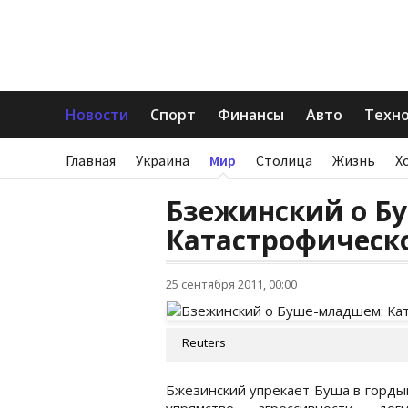
Новости
Спорт
Финансы
Авто
Техн
Главная
Украина
Мир
Столица
Жизнь
Х
Бзежинский о Б
Катастрофическ
25 сентября 2011, 00:00
Reuters
Бжезинский упрекает Буша в горды
упрямстве, агрессивности, до