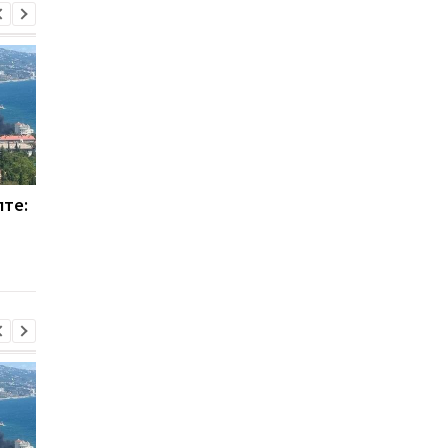
лте:
МВД опровергло фейк о
УЧХ сообщил о
репатриации 1210 тел
беспрецедентных
украинских военных
атаках РФ в июле