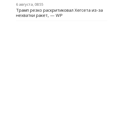
6 августа, 08:55
Трамп резко раскритиковал Хегсета из-за
нехватки ракет, — WP