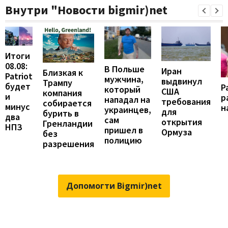
Внутри "Новости bigmir)net
Итоги
08.08:
В Польше
Иран
Близкая к
Patriot
мужчина,
выдвинул
Трампу
будет
Р
который
США
компания
и
р
нападал на
требования
собирается
минус
н
украинцев,
для
бурить в
два
сам
открытия
Гренландии
НПЗ
пришел в
Ормуза
без
полицию
разрешения
Допомогти Bigmir)net