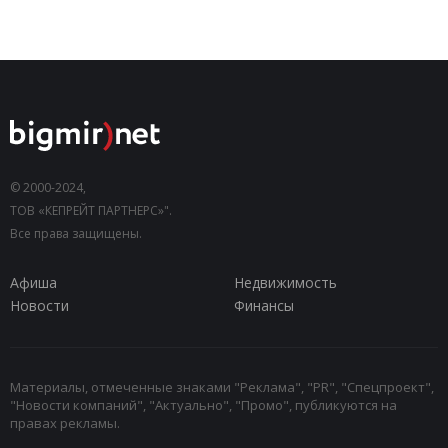
© 2000-2024,
ТОВ «КЕПРЕЙТ ПАРТНЕРС»".
Все права защищены.
Афиша
Недвижимость
Новости
Финансы
Материалы, отмеченные знаками "Реклама", "PR", "Спецпроект",
"Новости компаний", "Актуально", "Промо", публикуются на
правах рекламы.