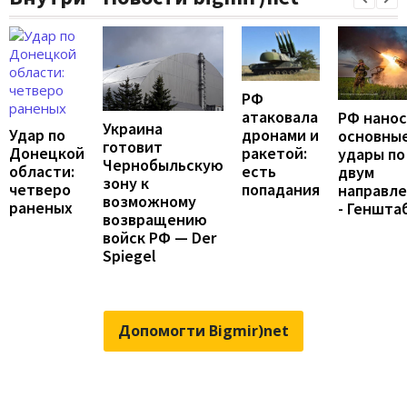
РФ
атаковала
РФ нано
Украина
Удар по
дронами и
основны
готовит
Донецкой
ракетой:
удары по
Чернобыльскую
области:
есть
двум
зону к
четверо
попадания
направл
возможному
раненых
- Геншта
возвращению
войск РФ — Der
Spiegel
Допомогти Bigmir)net