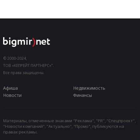
© 2000-2024,
ТОВ «КЕПРЕЙТ ПАРТНЕРС»".
Все права защищены.
Афиша
Недвижимость
Новости
Финансы
Материалы, отмеченные знаками "Реклама", "PR", "Спецпроект",
"Новости компаний", "Актуально", "Промо", публикуются на
правах рекламы.