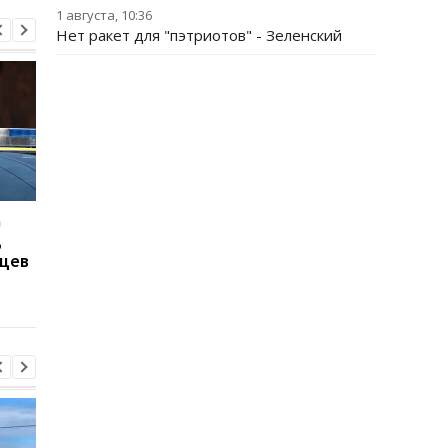
1 августа, 10:36
Нет ракет для "пэтриотов" - Зеленский
а
Дроны атаковали склад
Удары по Запорожск
,
Wildberries в
области: десять
нцев
Екатеринбурге
раненых