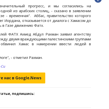
значительный прогресс, и мы согласились на
одной из арабских столиц, - сказано в заявлении
зе - временная". Аббас, правительство которого
г Иордана, отказывается от диалога с Хамасом до
ть в Газе движению Фатх.
елей ФАТХ Ахмед Абдул Рахман заявил агентству
между двумя враждующими палестинскими группами
 обвинил Хамас в намерении ввести людей в
оге", - отметил Рахман.
-Си
е нас в Google.News
татьи, подпишись: