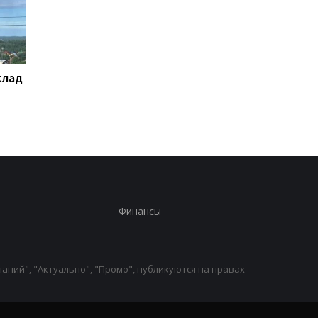
клад
Удары по Запорожской
Генштаб назвал нов
области: десять
потери россиян
раненых
Финансы
аний", "Актуально", "Промо", публикуются на правах