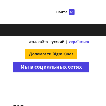
Почта
Искать
Язык сайта:
Русский
|
Українська
Допомогти Bigmir)net
Мы в социальных сетях