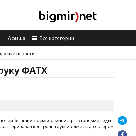
о
Афиша
Все категории
орошие новости
руку ФАТХ
щении бывший премьер-министр автономии, один
арактеризовал контроль группировки над сектором