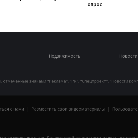
опрос
Недвижимость
Новости
 отмеченные знаками "Реклама", "PR", "Спецпроект", "Новости комп
ться с нами
|
Разместить свои видеоматериалы
|
Пользовате
что содержание и тон Вашего сообщения могут задеть чувства 