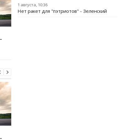
1 августа, 10:36
Нет ракет для "пэтриотов" - Зеленский
Зеленский: США будут
В Буковине задержа
-
поставлять ракеты для
мужчину, который
Patriot
ранил двух
полицейских
Зеленский: США будут
В Буковине задержа
-
поставлять ракеты для
мужчину, который