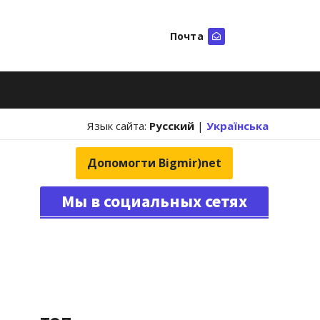
Почта
Искать
Язык сайта:
Русский
|
Українська
Допомогти Bigmir)net
Мы в социальных сетях