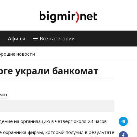
о
Афиша
Все категории
орошие новости
рге украли банкомат
ение на организацию в четверг около 23 часов.
ве охранника фирмы, который получил в результате