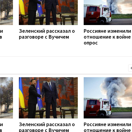
ли
Зеленский рассказал о
Россияне изменили
в
разговоре с Вучичем
отношение к войне 
опрос
ли
Зеленский рассказал о
Россияне изменили
в
разговоре с Вучичем
отношение к войне 