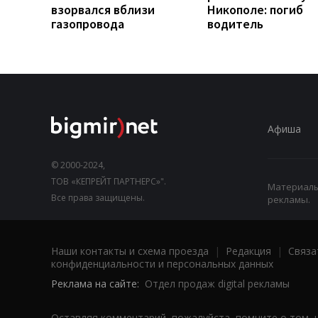
взорвался вблизи
Никополе: погиб
газопровода
водитель
Афиша
© 2000-2024,
ТОВ «КЕПРЕЙТ ПАРТНЕРС»".
Материалы,
Все права защищены.
рекламы.
Наши контакты и схема проезда
|
Редакция
|
Связа
конфиденциальности и персональных данных
Реклама на сайте:
Отдел продаж digital рекламы
Оставляя комментарий, пожалуйста, помните о том, 