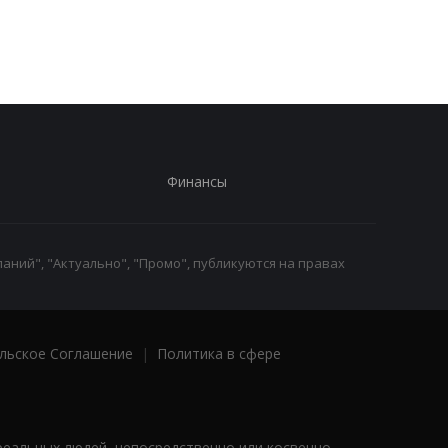
Patriot
ранил двух
полицейских
Финансы
аний", "Актуально", "Промо", публикуются на правах
льское Соглашение
|
Политика в сфере
реальных людей, непосредственно или косвенно