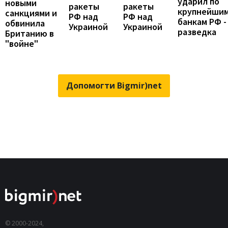
ударил по
новыми
ракеты
ракеты
крупнейши
санкциями и
РФ над
РФ над
банкам РФ -
обвинила
Украиной
Украиной
разведка
Британию в
"войне"
Допомогти Bigmir)net
© 2000-2024,