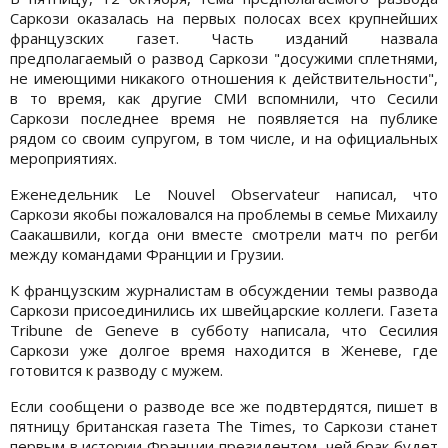
Саркози оказалась на первых полосах всех крупнейших
французских газет. Часть изданий назвала
предполагаемый о развод Саркози "досужими сплетнями,
не имеющими никакого отношения к действительности",
в то время, как другие СМИ вспомнили, что Сесили
Саркози последнее время не появляется на публике
рядом со своим супругом, в том числе, и на официальных
мероприятиях.
Еженедельник Le Nouvel Observateur написал, что
Саркози якобы пожаловался на проблемы в семье Михаилу
Саакашвили, когда они вместе смотрели матч по регби
между командами Франции и Грузии.
К французским журналистам в обсуждении темы развода
Саркози присоединились их швейцарские коллеги. Газета
Tribune de Geneve в субботу написала, что Сесилия
Саркози уже долгое время находится в Женеве, где
готовится к разводу с мужем.
Если сообщени о разводе все же подвтердятся, пишет в
пятницу британская газета The Times, то Саркози станет
первым в истории Франции президентом, чей брак будет