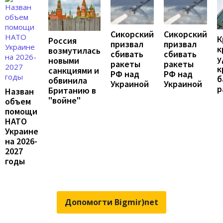
Сикорский
Сикорский
К
Россия
призвал
призвал
к
возмутилась
сбивать
сбивать
у
новыми
ракеты
ракеты
к
санкциями и
РФ над
РФ над
б
обвинила
Украиной
Украиной
р
Британию в
Назван
"войне"
объем
помощи
НАТО
Украине
на 2026-
2027
годы
Допомогти Bigmir)net