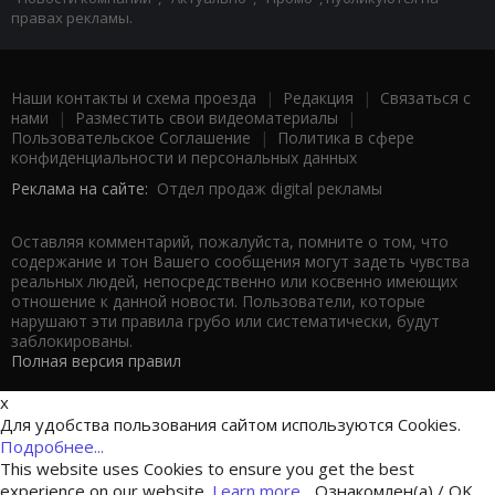
правах рекламы.
Наши контакты и схема проезда
|
Редакция
|
Связаться с
нами
|
Разместить свои видеоматериалы
|
Пользовательское Соглашение
|
Политика в сфере
конфиденциальности и персональных данных
Реклама на сайте:
Отдел продаж digital рекламы
Оставляя комментарий, пожалуйста, помните о том, что
содержание и тон Вашего сообщения могут задеть чувства
реальных людей, непосредственно или косвенно имеющих
отношение к данной новости. Пользователи, которые
нарушают эти правила грубо или систематически, будут
заблокированы.
Полная версия правил
x
Для удобства пользования сайтом используются Cookies.
Подробнее...
This website uses Cookies to ensure you get the best
experience on our website.
Learn more...
Ознакомлен(а) / OK