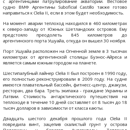
с аргентинцами патрулирование акватории. Вестовое
судно ВМФ Аргентины Suboficial Castillo также готово
направиться к Clelia II, если в этом будет необходимость.
На момент аварии теплоход находился в 460 километрах
к северо-западу от Южных Шетландских островов. Ему
предстояло преодолеть 845 километров до
аргентинского порта Ушуайа, откуда он вышел 30 ноября.
Порт Ушуайа расположен на Огненной земле в 3 тысячах
километрах от аргентинской столицы Буэнос-Айреса и
является самым южным городом на планете.
Шестипалубный лайнер Clelia II был построен в 1990 году,
его полностью реконструировали в 2009 году. На судне
имеются плавательный бассейн, фитнесс-центр, джакузи,
ресторан, два бара. Треть экипажа - граждане Украины и
Латвии. Стоимость антарктического путешествия на
теплоходе в течение 10 дней составляет от 8 тысяч до 18
тысяч долларов в зависимости от класса каюты.
Двадцать шестого декабря прошлого года Clelia II
повредила винт, зацепив скалистый грунт у острова
Петерманн у берегов Антарктиды. Теплоход