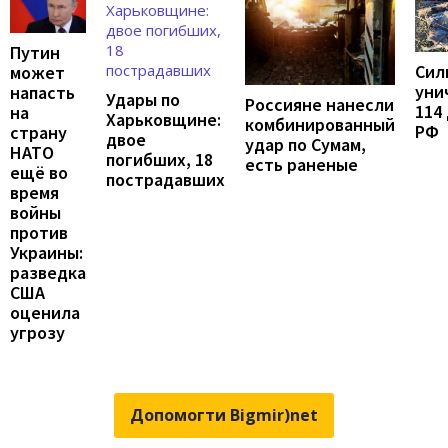
Путин
Сил
может
уни
напасть
Удары по
Россияне нанесли
114
на
Харьковщине:
комбинированный
РФ
страну
двое
удар по Сумам,
НАТО
погибших, 18
есть раненые
ещё во
пострадавших
время
войны
против
Украины:
разведка
США
оценила
угрозу
Допомогти Bigmir)net