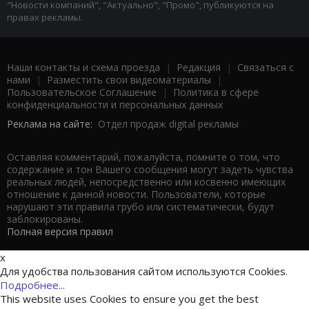
"Новости компаний", "Актуально", "Промо", публикуются на
правах рекламы.
Наши контакты и схема проезда
|
Редакция
|
Связаться с
нами
|
Разместить свои видеоматериалы
|
Пользовательское Соглашение
|
Политика в сфере
конфиденциальности и персональных данных
Реклама на сайте:
Отдел продаж digital рекламы
Оставляя комментарий, пожалуйста, помните о том, что
содержание и тон Вашего сообщения могут задеть чувства
реальных людей, непосредственно или косвенно имеющих
отношение к данной новости. Пользователи, которые
нарушают эти правила грубо или систематически, будут
заблокированы.
Полная версия правил
x
Для удобства пользования сайтом используются Cookies.
Подробнее...
This website uses Cookies to ensure you get the best