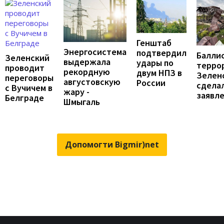
Генштаб
Энергосистема
подтвердил
Балли
Зеленский
выдержала
удары по
террор
проводит
рекордную
двум НПЗ в
Зелен
переговоры
августовскую
России
сдела
с Вучичем в
жару -
заявл
Белграде
Шмыгаль
Допомогти Bigmir)net