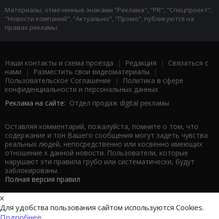
Материалы, отмеченные знаками "Реклама", "PR", "Спецпроект",
"Новости компаний", "Актуально", "Промо", публикуются на
правах рекламы.
Наши контакты и схема проезда
|
Редакция
|
Связаться с
нами
|
Разместить свои видеоматериалы
|
Пользовательское Соглашение
|
Политика в сфере
конфиденциальности и персональных данных
Реклама на сайте:
Отдел продаж digital рекламы
Оставляя комментарий, пожалуйста, помните о том, что
содержание и тон Вашего сообщения могут задеть чувства
реальных людей, непосредственно или косвенно имеющих
отношение к данной новости. Пользователи, которые
нарушают эти правила грубо или систематически, будут
заблокированы.
Полная версия правил
x
Для удобства пользования сайтом используются Cookies.
Подробнее...