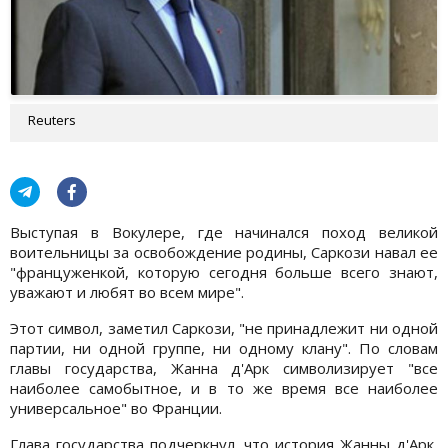
Reuters
Выступая в Вокулере, где начинался поход великой
воительницы за освобождение родины, Саркози навал ее
"француженкой, которую сегодня больше всего знают,
уважают и любят во всем мире".
Этот символ, заметил Саркози, "не принадлежит ни одной
партии, ни одной группе, ни одному клану". По словам
главы государства, Жанна д'Арк символизирует "все
наиболее самобытное, и в то же время все наиболее
универсальное" во Франции.
Глава государства подчеркнул, что история Жанны д'Арк,