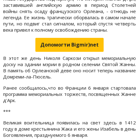
заставившей английскую армию в период Столетней
войны снять осаду французского Орлеана, - отнюдь не
легенда. Ее жизнь трагически оборвалась в самом начале
пути, но подвиг стал сигналом, который спустя четверть
века привел к полному освобождению страны.
Допомогти Bigmir)net
В этот же день Николя Саркози открыл мемориальную
доску на здании мэрии в родном селении Святой Жанны.
В память об Орлеанской деве оно носит теперь название
Домреми-ла-Пюсель.
Ранее сообщалось,что во Франции 6 января стартовала
программа мемориальных торжеств, посвященных Жанне
д'Арк.
***
Великая воительница появилась на свет здесь в 1412
году в доме крестьянина Жака и его жены Изабель в день
Богоявления, празднуемого 6 января.