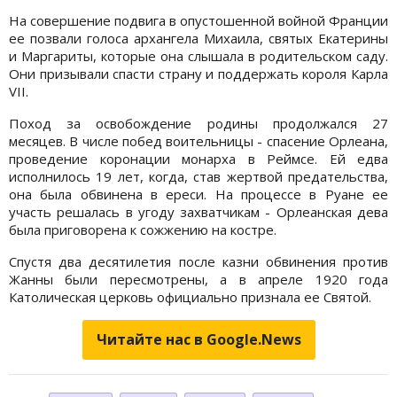
На совершение подвига в опустошенной войной Франции
ее позвали голоса архангела Михаила, святых Екатерины
и Маргариты, которые она слышала в родительском саду.
Они призывали спасти страну и поддержать короля Карла
VII.
Поход за освобождение родины продолжался 27
месяцев. В числе побед воительницы - спасение Орлеана,
проведение коронации монарха в Реймсе. Ей едва
исполнилось 19 лет, когда, став жертвой предательства,
она была обвинена в ереси. На процессе в Руане ее
участь решалась в угоду захватчикам - Орлеанская дева
была приговорена к сожжению на костре.
Спустя два десятилетия после казни обвинения против
Жанны были пересмотрены, а в апреле 1920 года
Католическая церковь официально признала ее Святой.
Читайте нас в Google.News