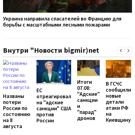
Украина направила спасателей во Францию для
борьбы с масштабными лесными пожарами
Внутри "Новости bigmir)net
Итоги
В ГСЧС
07.08:
сообщили
ЕС
"Адские"
новые
Названы
отреагировал
санкции
детали
потери
на "адские
и
атаки РФ
России по
санкции" США
"парад"
на
состоянию
против
дронов
Киевщину
на 8
России
августа