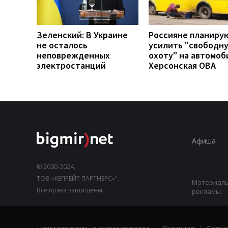
Зеленский: В Украине
Россияне планиру
не осталось
усилить "свободн
неповрежденных
охоту" на автомоб
электростанций
Херсонская ОВА
Афиша
© 2000-2024,
ТОВ «КЕПРЕЙТ ПАРТНЕРС»".
Материалы,
Все права защищены.
рекламы.