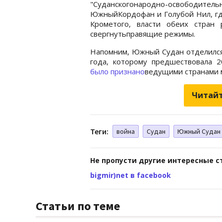
"Суданскогонародно-освободитель
ЮжныйКордофан и Голубой Нил, гд
Крометого, власти обеих стран
свергнутьправящие режимы.
Напомним, Южный Судан отделился 
года, которому предшествовала 2
было признано
ведущими странами 
Читайт
Теги:
война
Судан
Южный Судан
Не пропусти другие интересные с
bigmir)net в facebook
Статьи по теме