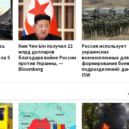
сь
Ким Чен Ын получил 22
Россия использует
млрд долларов
украинских
ла 5
благодаря войне России
военнопленных для
против Украины, —
формирования бое
Bloomberg
подразделений: да
ISW