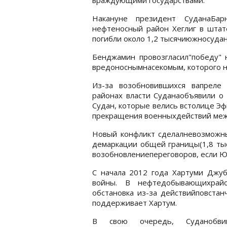
Накануне президент СуданаБа
нефтеносный район Хеглиг в шта
погибли около 1,2 тысячиюжносудан
Бенджамин провозгласил"победу" 
вредоноснымнасекомым, которого н
Из-за возобновившихся вапреле
районах власти Суданаобъявили о
Судан, которые велись встолице Э
прекращения военныхдействий меж
Новый конфликт сделалневозможны
демаркации общей границы(1,8 тыс
возобновлениепереговоров, если Юж
С начала 2012 года Хартуми Джуб
войны. В нефтедобывающихрай
обстановка из-за действийповстан
поддерживает Хартум.
В свою очередь, Суданобви