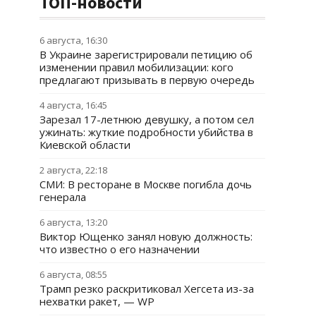
ТОП-новости
6 августа, 16:30
В Украине зарегистрировали петицию об
изменении правил мобилизации: кого
предлагают призывать в первую очередь
4 августа, 16:45
Зарезал 17-летнюю девушку, а потом сел
ужинать: жуткие подробности убийства в
Киевской области
2 августа, 22:18
СМИ: В ресторане в Москве погибла дочь
генерала
6 августа, 13:20
Виктор Ющенко занял новую должность:
что известно о его назначении
6 августа, 08:55
Трамп резко раскритиковал Хегсета из-за
нехватки ракет, — WP