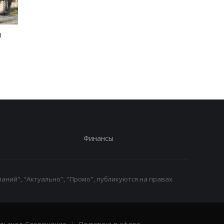
и
Зеленский рассказал о
Россияне изменили
разговоре с Вучичем
отношение к войне -
опрос
Финансы
аний", "Актуально", "Промо", публикуются на правах