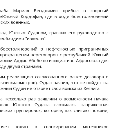
рнаба Мариал Бенджамин прибыл в спорный
теЮжный Кордофан, где в ходе боестолкновений
ских военных.
над Южным Суданом, сравнив его руководство с
еобходимо "извести".
 боестолкновений в нефтеносных приграничных
 прекращении переговоров с республикой Южный
фиопии Аддис-Абебе по инициативе Афросоюза для
ду двумя странами.
м реализацию согласованного ранее договора о
ячи километров). Судан заявил, что не пойдет на
ный Судан не отзовет свои войска из Хеглига.
а несколько раз заявляли о возможности начала
онах Южного Судана сложилась напряженная
ческих группировок, которые, как считают южане,
няет южан в спонсировании мятежников