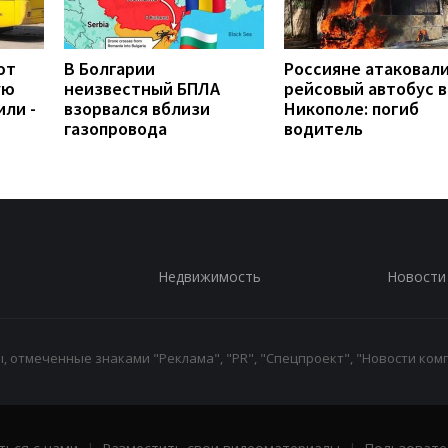
ют
В Болгарии
Россияне атаковал
ую
неизвестный БПЛА
рейсовый автобус в
или -
взорвался вблизи
Никополе: погиб
газопровода
водитель
Недвижимость
Новости
 отмеченные знаками "Реклама", "PR", "Спецпроект", "Новости комп