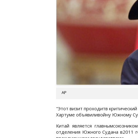
АР
"Этот визит проходитв критический
Хартуме объявиливойну Южному Суд
Китай является главнымсоюзником
отделения Южного Судана в2011 г
враждующими государствами.