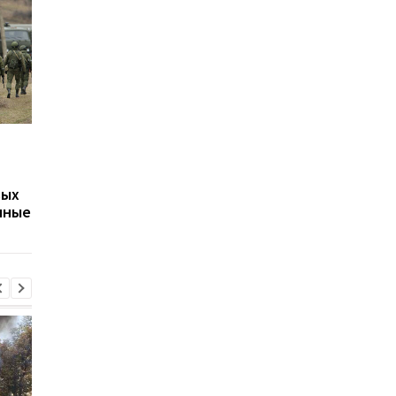
Путин может напасть
Беспилотники
на страну НАТО ещё во
атаковали склад
время войны против
Wildberries в
вых
Украины: разведка США
Екатеринбурге: возн
нные
оценила угрозу
крупный пожар