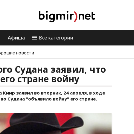
о
Афиша
Все категории
орошие новости
о Судана заявил, что
его стране войну
Киир заявил во вторник, 24 апреля, в ходе
во Судана "объявило войну" его стране.