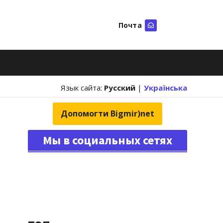
Почта
Искать
Язык сайта:
Русский
|
Українська
Допомогти Bigmir)net
Мы в социальных сетях