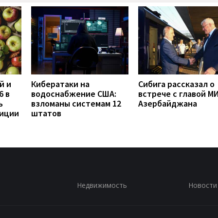
й и
Кибератаки на
Сибига рассказал о
6 в
водоснабжение США:
встрече с главой М
ь
взломаны системам 12
Азербайджана
диции
штатов
Недвижимость
Новости