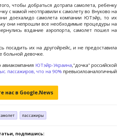
того, чтобы добраться дотрапа самолета, ребенку
чку с мамой неотправили к самолету во Внуково на
 они доехалидо самолета компании ЮТэйр, то их
ольку они непрошли все необходимые процедуры на
вернулись вздание аэропорта, самолет пошел на
сь посадить их на другойрейс, и не предоставила
е больной девочке.
о авиакомпания
ЮТэйр-Украина
,"дочка" российской
ыс. пассажиров, что на 90%
превысилоаналогичный
е нас в Google.News
самолет
пассажиры
татьи, подпишись: