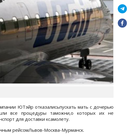
омпании ЮТэйр отказалисьпускать мать с дочерью
шли все процедуры таможни,о которых их не
нспорт для доставки ксамолету.
очным рейсомЛьвов-Москва-Мурманск.