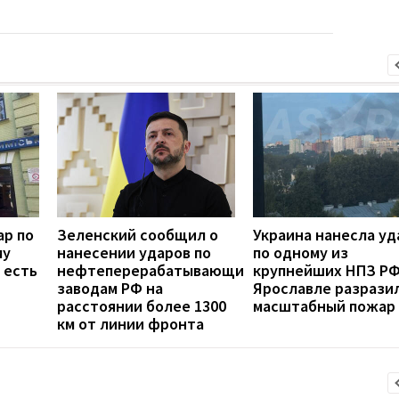
ар по
Зеленский сообщил о
Украина нанесла уд
му
нанесении ударов по
по одному из
 есть
нефтеперерабатывающим
крупнейших НПЗ РФ
заводам РФ на
Ярославле разрази
расстоянии более 1300
масштабный пожар
км от линии фронта