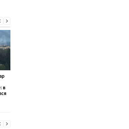
ар
Россия получила более
ЕС выделил Украине 
100 баллистических
млрд евро из активо
: в
ракет от КНДР: ISW
России: средства бу
лся
предупредил о новой
направлены на обор
угрозе для Украины