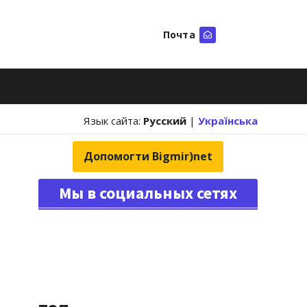
Почта
Искать
Язык сайта:
Русский
|
Українська
Допомогти Bigmir)net
Мы в социальных сетях