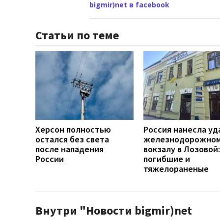
bigmir)net в facebook
Статьи по теме
Херсон полностью
Россия нанесла уд
остался без света
железнодорожно
после нападения
вокзалу в Лозовой:
России
погибшие и
тяжелораненые
Внутри "Новости bigmir)net