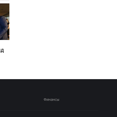
Виктор Ющенко занял
Товарооборот РФ и
ИД
новую должность: что
Армении за год
известно о его
сократился на две
назначении
трети
Финансы