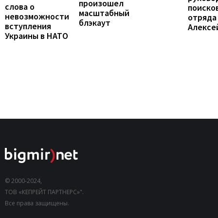
произошел
слова о
поиско
масштабный
невозможности
отряда
блэкаут
вступления
Алексе
Украины в НАТО
© 2000-2024,
ТОВ «КЕПРЕЙТ ПАРТНЕРС»".
Все права защищены.