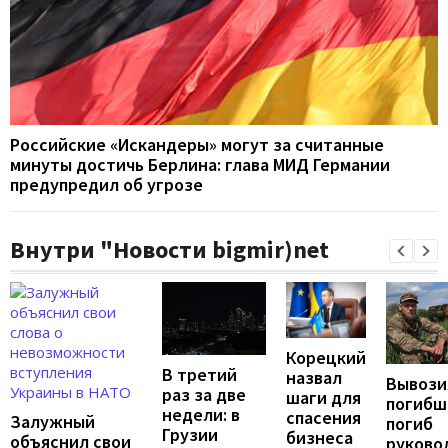
Российские «Искандеры» могут за считанные
минуты достичь Берлина: глава МИД Германии
предупредил об угрозе
Внутри "Новости bigmir)net
Корецкий
В третий
назвал
Вывози
раз за две
шаги для
погибш
недели: в
спасения
Залужный
погиб
Грузии
бизнеса
объяснил свои
руково