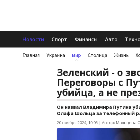
Новости
Спорт
Финансы
Авто
Техн
Главная
Украина
Мир
Столица
Жизнь
Х
Зеленский - о з
Переговоры с Пу
убийца, а не пр
Он назвал Владимира Путина уб
Олафа Шольца за телефонный ра
20 ноября 2024, 10:05
|
Автор: Мальцева 