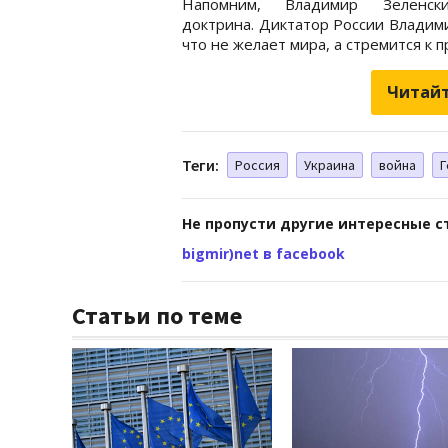
Напомним, Владимир Зелен
доктрина. Диктатор России Владим
что не желает мира, а стремится к
Читайт
Теги:
Россия
Украина
война
Г
Не пропусти другие интересные с
bigmir)net в facebook
Статьи по теме