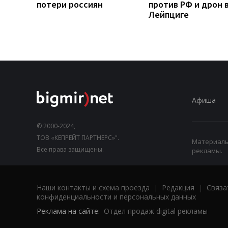
потери россиян
против РФ и дрон 
Лейпциге
Афиша
© 2000-2024,
ТОВ «КЕПРЕЙТ ПАРТНЕРС»".
Материалы,
Все права защищены.
рекламы.
Наши контакты и схема проезда
|
Редакция
|
Связа
конфиденциальности и персональных данных
Реклама на сайте:
Отдел продаж digital рекламы