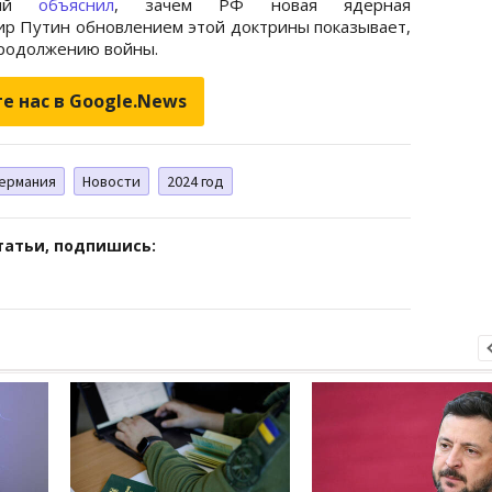
ский
объяснил
, зачем РФ новая ядерная
ир Путин обновлением этой доктрины показывает,
 продолжению войны.
е нас в Google.News
ермания
Новости
2024 год
татьи, подпишись: