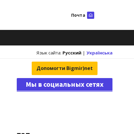
Почта
Искать
Язык сайта:
Русский
|
Українська
Допомогти Bigmir)net
Мы в социальных сетях