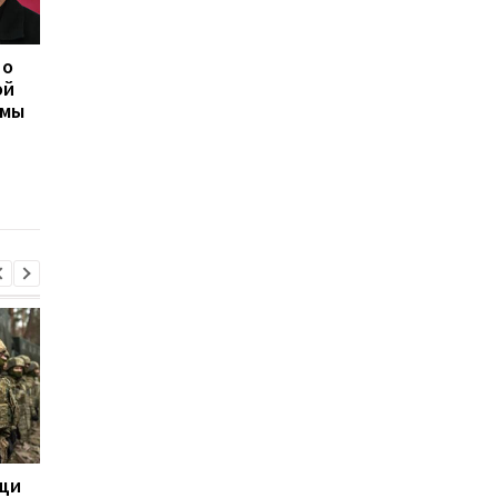
 о
Генштаб назвал новые
Итоги 06.08: Санкции
ой
потери россиян
против РФ и дрон в
емы
Лейпциге
щи
Россия возмутилась
Сикорский призвал