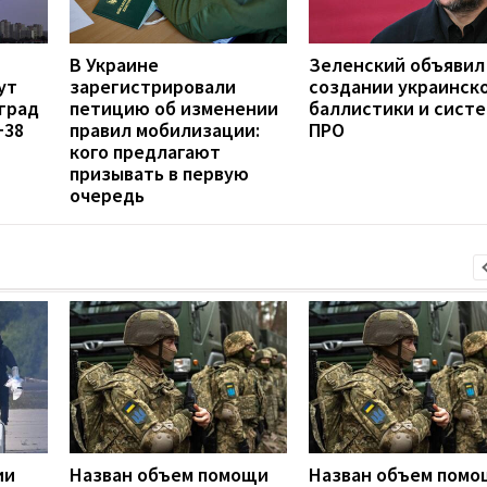
В Украине
Зеленский объявил
ут
зарегистрировали
создании украинск
град
петицию об изменении
баллистики и сист
+38
правил мобилизации:
ПРО
кого предлагают
призывать в первую
очередь
ии
Назван объем помощи
Назван объем помо