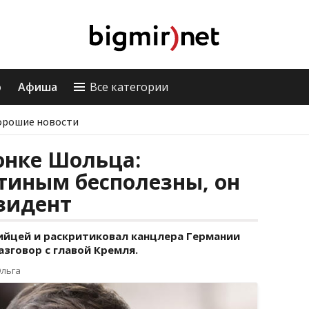
о
Афиша
Все категории
орошие новости
вонке Шольца:
тиным бесполезны, он
езидент
ийцей и раскритиковал канцлера Германии
зговор с главой Кремля.
Ольга