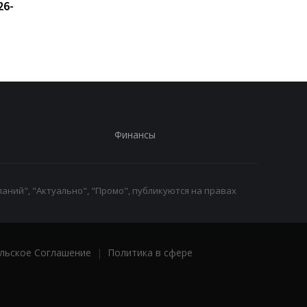
26-
новыми санкциями и
сбивать ракеты РФ 
обвинила Британию в
Украиной
"войне"
Финансы
аний", "Актуально", "Промо", публикуются на правах
льское Соглашение
|
Политика в сфере