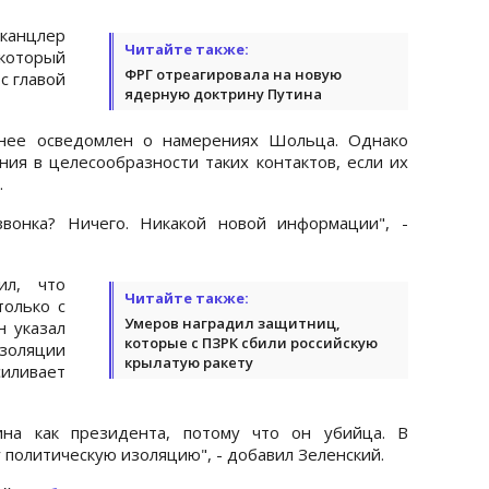
канцлер
Читайте также:
оторый
ФРГ отреагировала на новую
с главой
ядерную доктрину Путина
анее осведомлен о намерениях Шольца. Однако
ия в целесообразности таких контактов, если их
.
звонка? Ничего. Никакой новой информации", -
ил, что
Читайте также:
олько с
Умеров наградил защитниц,
 указал
которые с ПЗРК сбили российскую
золяции
крылатую ракету
иливает
на как президента, потому что он убийца. В
 политическую изоляцию", - добавил Зеленский.