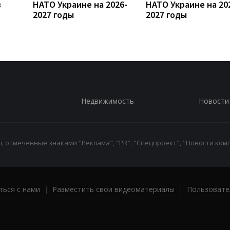
в
НАТО Украине на 2026-
НАТО Украине на 20
2027 годы
2027 годы
Недвижимость
Новости
 отмеченные знаками "Реклама", "PR", "Спецпроект", "Новости комп
ться с нами
|
Разместить свои видеоматериалы
|
Пользовате